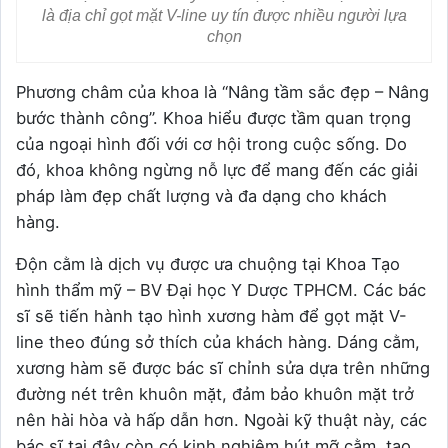
là địa chỉ gọt mặt V-line uy tín được nhiều người lựa
chọn
Phương châm của khoa là “Nâng tầm sắc đẹp – Nâng
bước thành công”. Khoa hiểu được tầm quan trọng
của ngoại hình đối với cơ hội trong cuộc sống. Do
đó, khoa không ngừng nỗ lực để mang đến các giải
pháp làm đẹp chất lượng và đa dạng cho khách
hàng.
Độn cằm là dịch vụ được ưa chuộng tại Khoa Tạo
hình thẩm mỹ – BV Đại học Y Dược TPHCM. Các bác
sĩ sẽ tiến hành tạo hình xương hàm để gọt mặt V-
line theo đúng sở thích của khách hàng. Dáng cằm,
xương hàm sẽ được bác sĩ chỉnh sửa dựa trên những
đường nét trên khuôn mặt, đảm bảo khuôn mặt trở
nên hài hòa và hấp dẫn hơn. Ngoài kỹ thuật này, các
bác sĩ tại đây còn có kinh nghiệm hút mỡ cằm, tạo