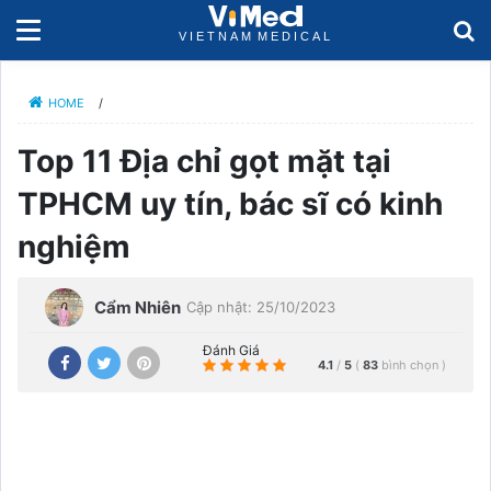
HOME
/
Top 11 Địa chỉ gọt mặt tại
TPHCM uy tín, bác sĩ có kinh
nghiệm
Cẩm Nhiên
Cập nhật: 25/10/2023
Đánh Giá
4.1
/
5
(
83
bình chọn
)