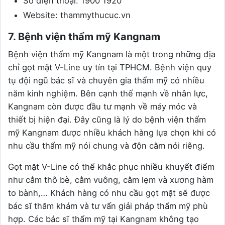
Số điện thoại: 1900 1920
Website: thammythucuc.vn
7. Bệnh viện thẩm mỹ Kangnam
Bệnh viện thẩm mỹ Kangnam là một trong những địa
chỉ gọt mặt V-Line uy tín tại TPHCM. Bệnh viện quy
tụ đội ngũ bác sĩ và chuyên gia thẩm mỹ có nhiều
năm kinh nghiệm. Bên cạnh thế mạnh về nhân lực,
Kangnam còn được đầu tư mạnh về máy móc và
thiết bị hiện đại. Đây cũng là lý do bệnh viện thẩm
mỹ Kangnam được nhiều khách hàng lựa chọn khi có
nhu cầu thẩm mỹ nói chung và độn cằm nói riêng.
Gọt mặt V-Line có thể khắc phục nhiều khuyết điểm
như cằm thô bè, cằm vuông, cằm lẹm và xương hàm
to bành,… Khách hàng có nhu cầu gọt mặt sẽ được
bác sĩ thăm khám và tư vấn giải pháp thẩm mỹ phù
hợp. Các bác sĩ thẩm mỹ tại Kangnam không tạo