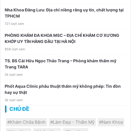
Nha Khoa Đăng Lưu: Địa chỉ niềng răng uy tín, chất lượng tại
TPHCM
721 lượt xem
PHÒNG KHÁM ĐA KHOA MSC – ĐỊA CHỈ KHÁM CƠ XƯƠNG
KHỚP UY TÍN HÀNG ĐẦU TẠI HÀ NỘI
858 lượt xem
TS. BS Cái Hữu Ngọc Thảo Trang – Phòng khám thẩm mỹ
Trang TARA
2k lượt xem
Phốt Aqua Clinic phẫu thuật thẩm mỹ không phép: Tin đồn
hay sự thật
3k lượt xem
CHỦ ĐỀ
#Khám Chữa Bệnh
#Làm Đẹp - Thẩm Mỹ
#Nam Khoa