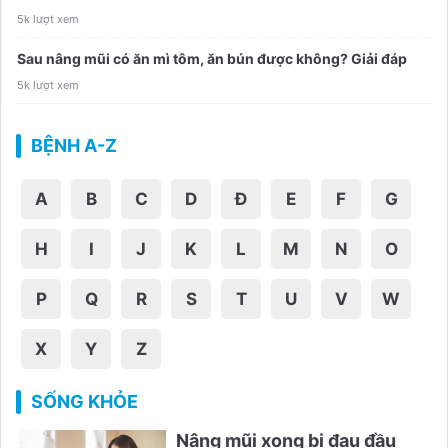
5k lượt xem
Sau nâng mũi có ăn mì tôm, ăn bún được không? Giải đáp
5k lượt xem
BỆNH A-Z
A
B
C
D
Đ
E
F
G
H
I
J
K
L
M
N
O
P
Q
R
S
T
U
V
W
X
Y
Z
SỐNG KHỎE
Nâng mũi xong bị đau đầu