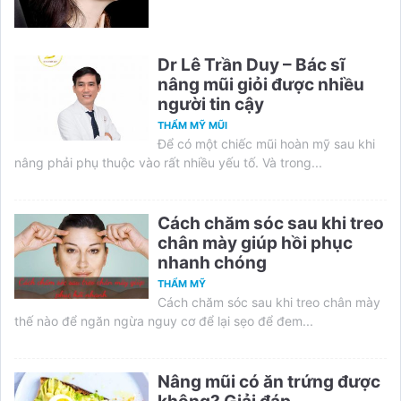
Dr Lê Trần Duy – Bác sĩ
nâng mũi giỏi được nhiều
người tin cậy
THẨM MỸ MŨI
Để có một chiếc mũi hoàn mỹ sau khi
nâng phải phụ thuộc vào rất nhiều yếu tố. Và trong...
Cách chăm sóc sau khi treo
chân mày giúp hồi phục
nhanh chóng
THẨM MỸ
Cách chăm sóc sau khi treo chân mày
thế nào để ngăn ngừa nguy cơ để lại sẹo để đem...
Nâng mũi có ăn trứng được