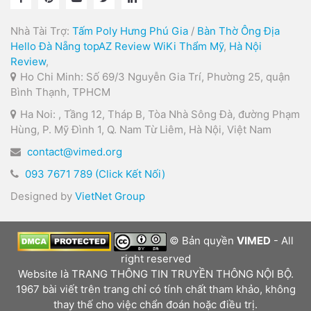
Nhà Tài Trợ:
Tấm Poly Hưng Phú Gia
/
Bàn Thờ Ông Địa
Hello Đà Nẵng
topAZ Review
WiKi Thẩm Mỹ
,
Hà Nội
Review
,
Ho Chi Minh: Số 69/3 Nguyễn Gia Trí, Phường 25, quận
Bình Thạnh, TPHCM
Ha Noi: , Tầng 12, Tháp B, Tòa Nhà Sông Đà, đường Phạm
Hùng, P. Mỹ Đình 1, Q. Nam Từ Liêm, Hà Nội, Việt Nam
contact@vimed.org
093 7671 789 (Click Kết Nối)
Designed by
VietNet Group
© Bản quyền
VIMED
- All
right reserved
Website là TRANG THÔNG TIN TRUYỀN THÔNG NỘI BỘ.
1967 bài viết trên trang chỉ có tính chất tham khảo, không
thay thế cho việc chẩn đoán hoặc điều trị.