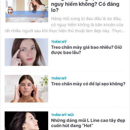
nguy hiểm không? Có đáng
lo?
Nâng mũi xong bị đau đầu là do đâu,
có nguy hiểm không là băn khoăn của
rất nhiều người sau khi thực hiện thủ thuật làm đẹp này. Thực...
THẨM MỸ
Treo chân mày giá bao nhiêu? Giữ
được bao lâu?
THẨM MỸ
Treo chân mày có để lại sẹo không?
THẨM MỸ MŨI
Những dáng mũi L Line cao tây đẹp
cuốn hút đang “Hot”