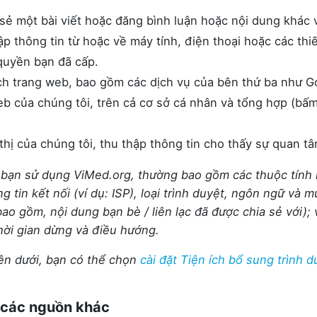
ẻ một bài viết hoặc đăng bình luận hoặc nội dung khác vớ
p thông tin từ hoặc về máy tính, điện thoại hoặc các thiế
 quyền bạn đã cấp.
ch trang web, bao gồm các dịch vụ của bên thứ ba như Goo
b của chúng tôi, trên cả cơ sở cá nhân và tổng hợp (bấ
 thị của chúng tôi, thu thập thông tin cho thấy sự quan t
i bạn sử dụng ViMed.org, thường bao gồm các thuộc tính
ng tin kết nối (ví dụ: ISP), loại trình duyệt, ngôn ngữ và 
 (bao gồm, nội dung bạn bè / liên lạc đã được chia sẻ với)
hời gian dừng và điều hướng.
ên dưới, bạn có thể chọn
cài đặt Tiện ích bổ sung trình d
ừ các nguồn khác