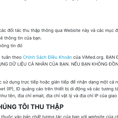
 các đối tác thu thập thông qua Website này và các mục 
sẻ thông tin của bạn.
hông tin đó
y tuân theo
Chính Sách Điều Khoản
của ViMed.org. BẠN
DỤNG DỮ LIỆU CÁ NHÂN CỦA BẠN. NẾU BẠN KHÔNG ĐỒNG
c sử dụng trực tiếp hoặc gián tiếp để nhận dạng một cá n
ernet (IP), ID quảng cáo trên thiết bị di động và các tương
 tên, địa chỉ email, địa chỉ vật lý và địa chỉ IP của giao 
HÚNG TÔI THU THẬP
 thuộc vào bản chất tương tác của bạn với website của c