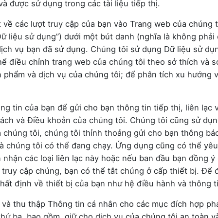
và được sử dụng trong các tài liệu tiếp thị.
ết về các lượt truy cập của bạn vào Trang web của chúng t
Dữ liệu sử dụng”) dưới một bút danh (nghĩa là không phải
dịch vụ bạn đã sử dụng. Chúng tôi sử dụng Dữ liệu sử dụn
ể điều chỉnh trang web của chúng tôi theo sở thích và sở
ản phẩm và dịch vụ của chúng tôi; để phân tích xu hướng 
 tin của bạn để gửi cho bạn thông tin tiếp thị, liên lạc
sách và Điều khoản của chúng tôi. Chúng tôi cũng sử dụng
a chúng tôi, chúng tôi thỉnh thoảng gửi cho bạn thông bá
à chúng tôi có thể đang chạy. Ứng dụng cũng có thể yê
nhận các loại liên lạc này hoặc nếu ban đầu bạn đồng ý
ruy cập chúng, bạn có thể tắt chúng ở cấp thiết bị. Để
nhất định về thiết bị của bạn như hệ điều hành và thông 
và thu thập Thông tin cá nhân cho các mục đích hợp pháp
 thứ ba, bao gồm, giữ cho dịch vụ của chúng tôi an toàn v