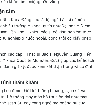
à sức khỏe răng miệng bền vững.
tận tâm
a Nha Khoa Đăng Lưu là đội ngũ bác sĩ có nền
ừ nhiều trường Y khoa uy tín như Đại học Y Dược
 Nam Cần Thơ… Nhiều bác sĩ có kinh nghiệm thực
c tu nghiệp ở nước ngoài, đồng thời có giấy phép
 môn cao cấp – Thạc sĩ Bác sĩ Nguyễn Quang Tiến
ọc Y khoa Quốc tế Munster, Đức) giúp các kế hoạch
cần đánh giá kỹ, được xem xét thận trọng và có định
á trình thăm khám
 Lưu được thiết kế thông thoáng, sạch sẽ và
 trị. Hệ thống máy móc hỗ trợ hiện đại như máy
ghệ scan 3D hay công nghệ mô phỏng nụ cười