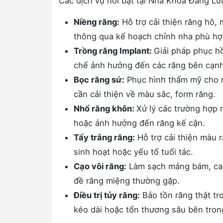
Các dịch vụ nổi bật tại Nha Khoa Đăng Lư
Niềng răng:
Hỗ trợ cải thiện răng hô, 
thông qua kế hoạch chỉnh nha phù hợ
Trồng răng Implant:
Giải pháp phục hồ
chế ảnh hưởng đến các răng bên cạnh
Bọc răng sứ:
Phục hình thẩm mỹ cho r
cần cải thiện về màu sắc, form răng.
Nhổ răng khôn:
Xử lý các trường hợp
hoặc ảnh hưởng đến răng kế cận.
Tẩy trắng răng:
Hỗ trợ cải thiện màu 
sinh hoạt hoặc yếu tố tuổi tác.
Cạo vôi răng:
Làm sạch mảng bám, cao
đề răng miệng thường gặp.
Điều trị tủy răng:
Bảo tồn răng thật tr
kéo dài hoặc tổn thương sâu bên tron