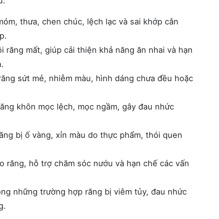
u:
móm, thưa, chen chúc, lệch lạc và sai khớp cắn
p.
i răng mất, giúp cải thiện khả năng ăn nhai và hạn
.
ăng sứt mẻ, nhiễm màu, hình dáng chưa đều hoặc
 răng khôn mọc lệch, mọc ngầm, gây đau nhức
răng bị ố vàng, xỉn màu do thực phẩm, thói quen
 răng, hỗ trợ chăm sóc nướu và hạn chế các vấn
ong những trường hợp răng bị viêm tủy, đau nhức
g.