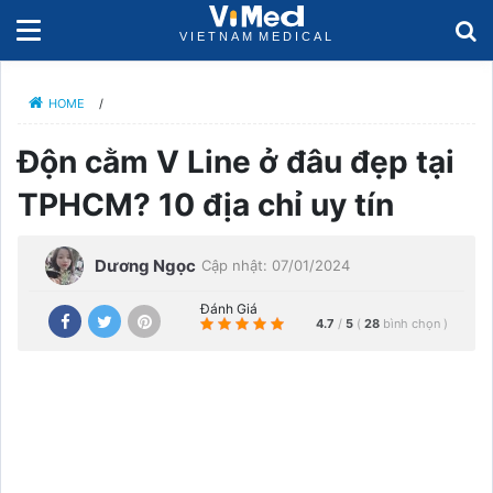
HOME
/
Độn cằm V Line ở đâu đẹp tại
TPHCM? 10 địa chỉ uy tín
Dương Ngọc
Cập nhật: 07/01/2024
Đánh Giá
4.7
/
5
(
28
bình chọn
)