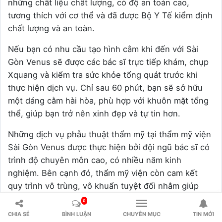
những chất liệu chất lượng, có độ an toàn cao,
tương thích với cơ thể và đã được Bộ Y Tế kiểm định
chất lượng và an toàn.
Nếu bạn có nhu cầu tạo hình cằm khi đến với Sài
Gòn Venus sẽ được các bác sĩ trực tiếp khám, chụp
Xquang và kiểm tra sức khỏe tổng quát trước khi
thực hiện dịch vụ. Chỉ sau 60 phút, bạn sẽ sở hữu
một dáng cằm hài hòa, phù hợp với khuôn mặt tổng
thể, giúp bạn trở nên xinh đẹp và tự tin hơn.
Những dịch vụ phẫu thuật thẩm mỹ tại thẩm mỹ viện
Sài Gòn Venus được thực hiện bởi đội ngũ bác sĩ có
trình độ chuyên môn cao, có nhiều năm kinh
nghiệm. Bên cạnh đó, thẩm mỹ viện còn cam kết
quy trình vô trùng, vô khuẩn tuyệt đối nhằm giúp
quy trình phẫu thuật đạt được kết quả tốt nhất, đồng
0
thời hạn chế phát sinh những rủi ro, biến chứng
CHIA SẺ
BÌNH LUẬN
CHUYÊN MỤC
TIN MỚI