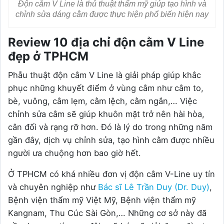
Độn cằm V Line là thủ thuật thẩm mỹ giúp tạo hình và
chỉnh sửa dáng cằm được thực hiện phổ biến hiện nay
Review 10 địa chỉ độn cằm V Line
đẹp ở TPHCM
Phẫu thuật độn cằm V Line là giải pháp giúp khắc
phục những khuyết điểm ở vùng cằm như cằm to,
bè, vuông, cằm lẹm, cằm lệch, cằm ngắn,… Việc
chỉnh sửa cằm sẽ giúp khuôn mặt trở nên hài hòa,
cân đối và rạng rỡ hơn. Đó là lý do trong những năm
gần đây, dịch vụ chỉnh sửa, tạo hình cằm được nhiều
người ưa chuộng hơn bao giờ hết.
Ở TPHCM có khá nhiều đơn vị độn cằm V-Line uy tín
và chuyên nghiệp như
Bác sĩ Lê Trần Duy (Dr. Duy)
,
Bệnh viện thẩm mỹ Việt Mỹ, Bệnh viện thẩm mỹ
Kangnam, Thu Cúc Sài Gòn,… Những cơ sở này đã