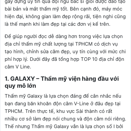
gầy dựng uy tín qua đội ngũ bác sĩ giỏi được đào tạo
bài bản và mắt thẩm mỹ tốt. Bên cạnh đó, máy móc
hiện đại, không gian làm đẹp rộng rãi, tiện nghi cũng
là thế mạnh khi làm đẹp tại các đơn vị kể trên.
Để giúp người đọc dễ dàng hơn trong việc lựa chọn
địa chỉ thẩm mỹ chất lượng tại TPHCM có dịch vụ
tạo hình, chỉnh sửa cằm đẹp, uy tín cùng với mức chi
phí hợp lý. Dưới đây đã tổng hợp TOP 10 địa chỉ độn
cằm V Line.
1. GALAXY – Thẩm mỹ viện hàng đầu với
quy mô lớn
Thẩm mỹ Galaxy là lựa chọn đáng để cân nhắc nếu
bạn đang băn khoăn độn cằm V-Line ở đâu đẹp tại
TPHCM. Trên thực tế, khu vực Sài thành có rất
nhiều cơ sở làm đẹp nói chung và độn cằm nói riêng.
Thế nhưng Thẩm mỹ Galaxy vẫn là lựa chọn số I bởi