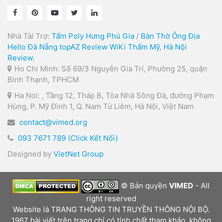
Nhà Tài Trợ:
Tấm Poly Hưng Phú Gia
/
Bàn Thờ Ông Địa
Hello Đà Nẵng
topAZ Review
WiKi Thẩm Mỹ
,
Hà Nội
Review
,
Ho Chi Minh: Số 69/3 Nguyễn Gia Trí, Phường 25, quận
Bình Thạnh, TPHCM
Ha Noi: , Tầng 12, Tháp B, Tòa Nhà Sông Đà, đường Phạm
Hùng, P. Mỹ Đình 1, Q. Nam Từ Liêm, Hà Nội, Việt Nam
contact@vimed.org
093 7671 789 (Click Kết Nối)
Designed by
VietNet Group
© Bản quyền
VIMED
- All
right reserved
Website là TRANG THÔNG TIN TRUYỀN THÔNG NỘI BỘ.
1967 bài viết trên trang chỉ có tính chất tham khảo, không