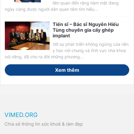
liên quan đến răng hàm mặt đang
ngày càng được người dân quan tâm tìm hiểu...
Tiến sĩ – Bác sĩ Nguyễn Hiếu
Tùng chuyên gia cấy ghép
implant
Với sự phát triển không ngừng của nền
y học nói chung và lĩnh vực nha khoa
nói riêng, đã cho ra đời những phương...
Xem thêm
VIMED.ORG
Chia sẻ thông tin sức khoẻ & làm đẹp