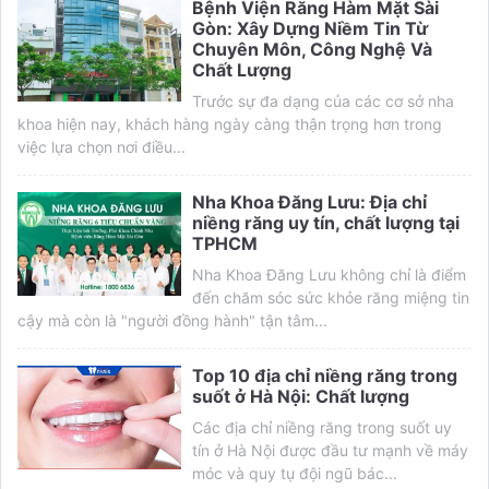
Bệnh Viện Răng Hàm Mặt Sài
Gòn: Xây Dựng Niềm Tin Từ
Chuyên Môn, Công Nghệ Và
Chất Lượng
Trước sự đa dạng của các cơ sở nha
khoa hiện nay, khách hàng ngày càng thận trọng hơn trong
việc lựa chọn nơi điều...
Nha Khoa Đăng Lưu: Địa chỉ
niềng răng uy tín, chất lượng tại
TPHCM
Nha Khoa Đăng Lưu không chỉ là điểm
đến chăm sóc sức khỏe răng miệng tin
cậy mà còn là "người đồng hành" tận tâm...
Top 10 địa chỉ niềng răng trong
suốt ở Hà Nội: Chất lượng
Các địa chỉ niềng răng trong suốt uy
tín ở Hà Nội được đầu tư mạnh về máy
móc và quy tụ đội ngũ bác...