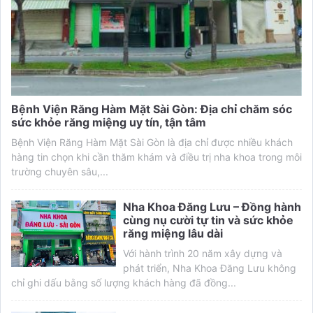
Bệnh Viện Răng Hàm Mặt Sài Gòn: Địa chỉ chăm sóc
sức khỏe răng miệng uy tín, tận tâm
Bệnh Viện Răng Hàm Mặt Sài Gòn là địa chỉ được nhiều khách
hàng tin chọn khi cần thăm khám và điều trị nha khoa trong môi
trường chuyên sâu,...
Nha Khoa Đăng Lưu – Đồng hành
cùng nụ cười tự tin và sức khỏe
răng miệng lâu dài
Với hành trình 20 năm xây dựng và
phát triển, Nha Khoa Đăng Lưu không
chỉ ghi dấu bằng số lượng khách hàng đã đồng...