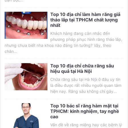
Top 10 địa chỉ làm hàm răng giả
tháo lắp tại TPHCM chất lượng
nhất
Khách hàng đang cân nhắc đến
phương pháp phục hình răng tháo lắp,
nhưng chưa biết nha khoa nào đáng tin tưởng? Vậy, theo
chân...
Top 10 địa chỉ chữa răng sâu
hiệu quả tại Hà Nội
Chữa răng sâu tại Hà Nội ở đâu uy tín
là điều được rất nhiều người quan tâm
hiện nay. Răng sâu không chỉ gây...
Top 10 bác sĩ răng hàm mặt tại
TPHCM: kinh nghiệm, tay nghề
cao
Vấn đề về răng miệng hay các bệnh lý