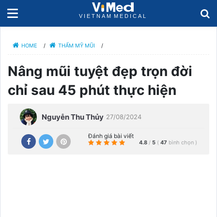
HOME
/
THẨM MỸ MŨI
/
Nâng mũi tuyệt đẹp trọn đời
chỉ sau 45 phút thực hiện
Nguyễn Thu Thủy
27/08/2024
Đánh giá bài viết
4.8
/
5
(
47
bình chọn
)