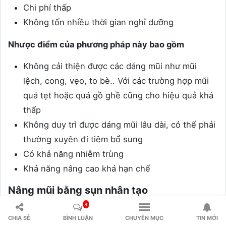
Chi phí thấp
Không tốn nhiều thời gian nghỉ dưỡng
Nhược điểm của phương pháp này bao gồm
Không cải thiện được các dáng mũi như mũi
lệch, cong, vẹo, to bè.. Với các trường hợp mũi
quá tẹt hoặc quá gồ ghề cũng cho hiệu quả khá
thấp
Không duy trì được dáng mũi lâu dài, có thể phải
thường xuyên đi tiêm bổ sung
Có khả năng nhiễm trùng
Khả năng nâng cao khá hạn chế
Nâng mũi bằng sụn nhân tạo
4
Nâng mũi bằng sụn nhân tạo là phương pháp dùng
CHIA SẺ
BÌNH LUẬN
CHUYÊN MỤC
TIN MỚI
chất liệu độn nhân tạo để đưa vào bên trong mũi,