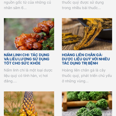
nguồn gốc từ của những củ
thuốc quý được sử dụng
nhân sâm 6...
trong nhiều bài thuốc...
NẤM LINH CHI: TÁC DỤNG
HOÀNG LIÊN CHÂN GÀ:
VÀ LIỀU LƯỢNG SỬ DỤNG
DƯỢC LIỆU QUÝ VỚI NHIỀU
TỐT CHO SỨC KHỎE
TÁC DỤNG TRỊ BỆNH
Nấm linh chi là một loại dược
Hoàng liên chân gà là cây
liệu quý có tính hàn, vị hơi
thuốc quý, phát triển chủ yếu
đắng....
ở những vùng...