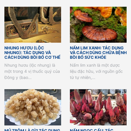
NHUNG HƯƠU (LỘC
NẤM LIM XANH: TÁC DỤNG
NHUNG): TÁC DỤNG VÀ
VÀ CÁCH DÙNG CHỮA BỆNH
CÁCH DÙNG BỒI BỔ CƠ THỂ
BỒI BỔ SỨC KHỎE
Nhung hươu (lộc nhung) là
Nấm lim xanh là một dược
một trong 4 vị thuốc quý của
liệu đặc hữu, với nguồn gốc
Đông y (bao...
từ tự nhiên,...
MỦ TRÔM LÀ GÌ? TÁC DỤNG
NẤM NGỌC CẨU: TÁC