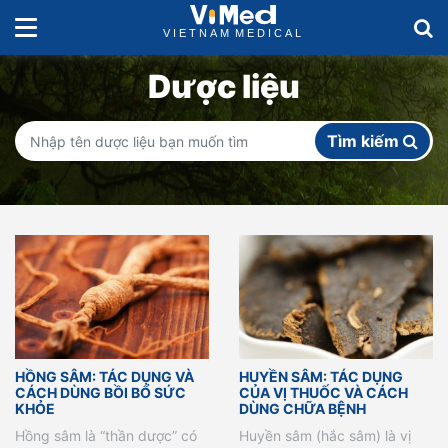
Dược liệu
Tìm kiếm
HỒNG SÂM: TÁC DỤNG VÀ
HUYỀN SÂM: TÁC DỤNG
CÁCH DÙNG BỒI BỔ SỨC
CỦA VỊ THUỐC VÀ CÁCH
KHỎE
DÙNG CHỮA BỆNH
Hồng sâm là “thần dược” có
Huyền sâm (hắc sâm) là vị