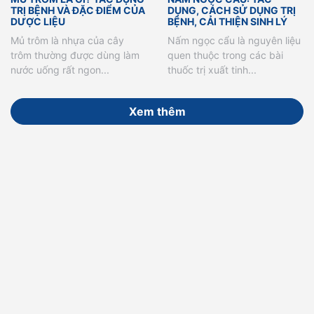
TRỊ BỆNH VÀ ĐẶC ĐIỂM CỦA
DỤNG, CÁCH SỬ DỤNG TRỊ
DƯỢC LIỆU
BỆNH, CẢI THIỆN SINH LÝ
Mủ trôm là nhựa của cây
Nấm ngọc cẩu là nguyên liệu
trôm thường được dùng làm
quen thuộc trong các bài
nước uống rất ngon...
thuốc trị xuất tinh...
Xem thêm