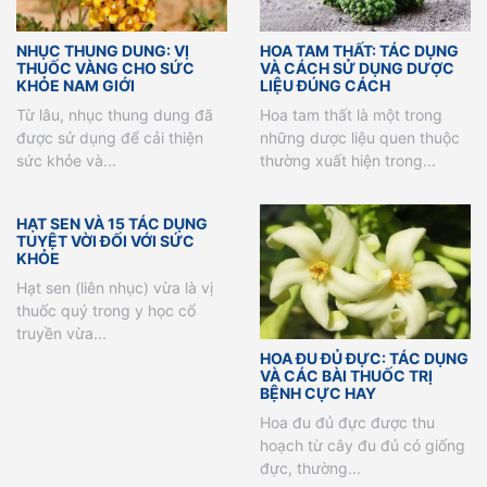
NHỤC THUNG DUNG: VỊ
HOA TAM THẤT: TÁC DỤNG
THUỐC VÀNG CHO SỨC
VÀ CÁCH SỬ DỤNG DƯỢC
KHỎE NAM GIỚI
LIỆU ĐÚNG CÁCH
Từ lâu, nhục thung dung đã
Hoa tam thất là một trong
được sử dụng để cải thiện
những dược liệu quen thuộc
sức khỏe và...
thường xuất hiện trong...
HẠT SEN VÀ 15 TÁC DỤNG
TUYỆT VỜI ĐỐI VỚI SỨC
KHỎE
Hạt sen (liên nhục) vừa là vị
thuốc quý trong y học cổ
truyền vừa...
HOA ĐU ĐỦ ĐỰC: TÁC DỤNG
VÀ CÁC BÀI THUỐC TRỊ
BỆNH CỰC HAY
Hoa đu đủ đực được thu
hoạch từ cây đu đủ có giống
đực, thường...