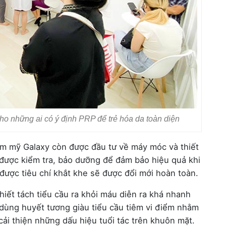
o những ai có ý định PRP để trẻ hóa da toàn diện
ẩm mỹ Galaxy còn được đầu tư về máy móc và thiết
ẽ được kiểm tra, bảo dưỡng để đảm bảo hiệu quả khi
ợc tiêu chí khắt khe sẽ được đổi mới hoàn toàn.
iết tách tiểu cầu ra khỏi máu diễn ra khá nhanh
 dùng huyết tương giàu tiểu cầu tiêm vi điểm nhằm
cải thiện những dấu hiệu tuổi tác trên khuôn mặt.