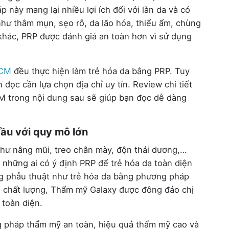
này mang lại nhiều lợi ích đối với làn da và có
hư thâm mụn, sẹo rỗ, da lão hóa, thiếu ẩm, chùng
hác, PRP được đánh giá an toàn hơn vì sử dụng
HCM
đều thực hiện làm trẻ hóa da bằng PRP. Tuy
đọc cần lựa chọn địa chỉ uy tín. Review chi tiết
CM trong nội dung sau sẽ giúp bạn đọc dễ dàng
ầu với quy mô lớn
như nâng mũi, treo chân mày, độn thái dương,…
những ai có ý định PRP để trẻ hóa da toàn diện
ng phẫu thuật như trẻ hóa da bằng phương pháp
ụ chất lượng, Thẩm mỹ Galaxy được đông đảo chị
 toàn diện.
ng pháp thẩm mỹ an toàn, hiệu quả thẩm mỹ cao và