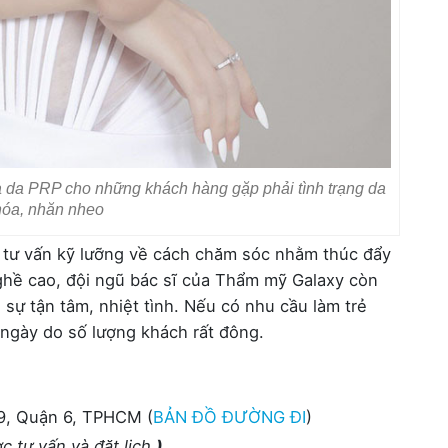
 da PRP cho những khách hàng gặp phải tình trạng da
hóa, nhăn nheo
ẽ tư vấn kỹ lưỡng về cách chăm sóc nhằm thúc đẩy
nghề cao, đội ngũ bác sĩ của Thẩm mỹ Galaxy còn
sự tận tâm, nhiệt tình. Nếu có nhu cầu làm trẻ
 ngày do số lượng khách rất đông.
9, Quận 6, TPHCM (
BẢN ĐỒ ĐƯỜNG ĐI
)
c tư vấn và đặt lịch
)