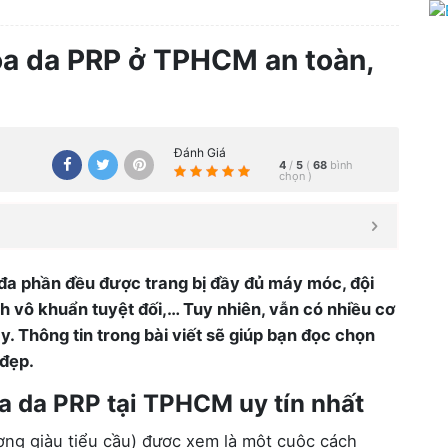
hóa da PRP ở TPHCM an toàn,
Đánh Giá
4
/
5
(
68
bình
chọn
)
đa phần đều được trang bị đầy đủ máy móc, đội
nh vô khuẩn tuyệt đối,… Tuy nhiên, vẫn có nhiều cơ
. Thông tin trong bài viết sẽ giúp bạn đọc chọn
 đẹp.
óa da PRP tại TPHCM uy tín nhất
ơng giàu tiểu cầu) được xem là một cuộc cách