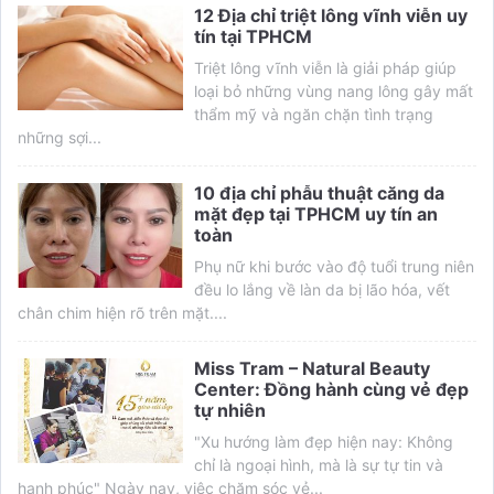
12 Địa chỉ triệt lông vĩnh viễn uy
tín tại TPHCM
Triệt lông vĩnh viễn là giải pháp giúp
loại bỏ những vùng nang lông gây mất
thẩm mỹ và ngăn chặn tình trạng
những sợi...
10 địa chỉ phẫu thuật căng da
mặt đẹp tại TPHCM uy tín an
toàn
Phụ nữ khi bước vào độ tuổi trung niên
đều lo lắng về làn da bị lão hóa, vết
chân chim hiện rõ trên mặt....
Miss Tram – Natural Beauty
Center: Đồng hành cùng vẻ đẹp
tự nhiên
"Xu hướng làm đẹp hiện nay: Không
chỉ là ngoại hình, mà là sự tự tin và
hạnh phúc" Ngày nay, việc chăm sóc vẻ...