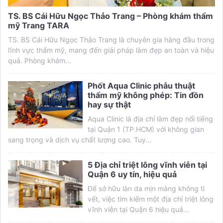
TS. BS Cái Hữu Ngọc Thảo Trang – Phòng khám thẩm
mỹ Trang TARA
TS. BS Cái Hữu Ngọc Thảo Trang là chuyên gia hàng đầu trong
lĩnh vực thẩm mỹ, mang đến giải pháp làm đẹp an toàn và hiệu
quả. Phòng khám...
Phốt Aqua Clinic phẫu thuật
thẩm mỹ không phép: Tin đồn
hay sự thật
Aqua Clinic là địa chỉ làm đẹp nổi tiếng
tại Quận 1 (TP.HCM) với không gian
sang trọng và dịch vụ chất lượng cao. Tuy...
5 Địa chỉ triệt lông vĩnh viễn tại
Quận 6 uy tín, hiệu quả
Để sở hữu làn da mịn màng không tì
vết, việc tìm kiếm một địa chỉ triệt lông
vĩnh viễn tại Quận 6 hiệu quả...