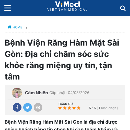
HOME
/
Bệnh Viện Răng Hàm Mặt Sài
Gòn: Địa chỉ chăm sóc sức
khỏe răng miệng uy tín, tận
tâm
Cẩm Nhiên
Cập nhật: 04/08/2026
Đánh Giá
5
/
5
(
1
bình chọn
)
Bệnh Viện Răng Hàm Mặt Sài Gòn là địa chỉ được
nhiều khách hàng tin chọn khi cần thăm khám và