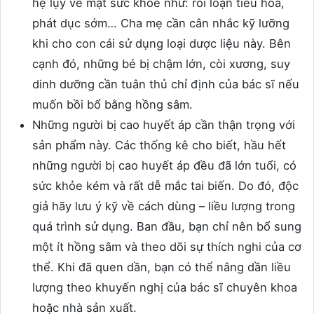
hệ lụy về mặt sức khỏe như: rối loạn tiêu hóa,
phát dục sớm… Cha mẹ cần cân nhắc kỹ lưỡng
khi cho con cái sử dụng loại dược liệu này. Bên
cạnh đó, những bé bị chậm lớn, còi xương, suy
dinh dưỡng cần tuân thủ chỉ định của bác sĩ nếu
muốn bồi bổ bằng hồng sâm.
Những người bị cao huyết áp cần thận trọng với
sản phẩm này. Các thống kê cho biết, hầu hết
những người bị cao huyết áp đều đã lớn tuổi, có
sức khỏe kém và rất dễ mắc tai biến. Do đó, độc
giả hãy lưu ý kỹ về cách dùng – liều lượng trong
quá trình sử dụng. Ban đầu, bạn chỉ nên bổ sung
một ít hồng sâm và theo dõi sự thích nghi của cơ
thể. Khi đã quen dần, bạn có thể nâng dần liều
lượng theo khuyến nghị của bác sĩ chuyên khoa
hoặc nhà sản xuất.