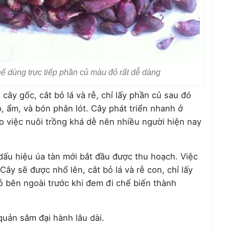
hể dùng trực tiếp phần củ màu đỏ rất dễ dàng
 cây gốc, cắt bỏ lá và rễ, chỉ lấy phần củ sau đó
, ẩm, và bón phân lót. Cây phát triển nhanh ở
 việc nuôi trồng khá dễ nên nhiều người hiện nay
 dấu hiệu úa tàn mới bắt đầu được thu hoạch. Việc
y sẽ được nhổ lên, cắt bỏ lá và rễ con, chỉ lấy
ỏ bên ngoài trước khi đem đi chế biến thành
uản sâm đại hành lâu dài.