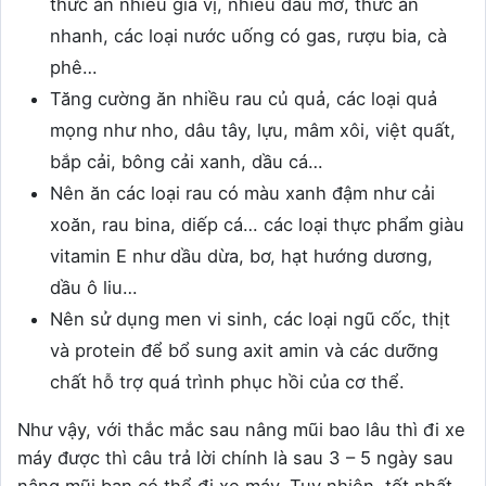
thức ăn nhiều gia vị, nhiều dầu mỡ, thức ăn
nhanh, các loại nước uống có gas, rượu bia, cà
phê…
Tăng cường ăn nhiều rau củ quả, các loại quả
mọng như nho, dâu tây, lựu, mâm xôi, việt quất,
bắp cải, bông cải xanh, dầu cá…
Nên ăn các loại rau có màu xanh đậm như cải
xoăn, rau bina, diếp cá… các loại thực phẩm giàu
vitamin E như dầu dừa, bơ, hạt hướng dương,
dầu ô liu…
Nên sử dụng men vi sinh, các loại ngũ cốc, thịt
và protein để bổ sung axit amin và các dưỡng
chất hỗ trợ quá trình phục hồi của cơ thể.
Như vậy, với thắc mắc sau nâng mũi bao lâu thì đi xe
máy được thì câu trả lời chính là sau 3 – 5 ngày sau
nâng mũi bạn có thể đi xe máy. Tuy nhiên, tốt nhất