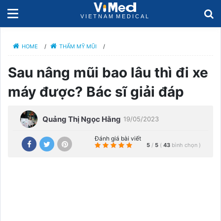
HOME
/
THẨM MỸ MŨI
/
Sau nâng mũi bao lâu thì đi xe
máy được? Bác sĩ giải đáp
Quảng Thị Ngọc Hằng
19/05/2023
Đánh giá bài viết
5
/
5
(
43
bình chọn
)