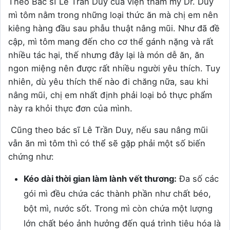
Theo Bác sĩ Lê Trần Duy của viện thẩm mỹ Dr. Duy
mì tôm nằm trong những loại thức ăn mà chị em nên
kiêng hàng đầu sau phẫu thuật nâng mũi. Như đã đề
cập, mì tôm mang đến cho cơ thể gánh nặng và rất
nhiều tác hại, thế nhưng đây lại là món dễ ăn, ăn
ngon miệng nên được rất nhiều người yêu thích. Tuy
nhiên, dù yêu thích thế nào đi chăng nữa, sau khi
nâng mũi, chị em nhất định phải loại bỏ thực phẩm
này ra khỏi thực đơn của mình.
Cũng theo bác sĩ Lê Trần Duy, nếu sau nâng mũi
vẫn ăn mì tôm thì có thể sẽ gặp phải một số biến
chứng như:
Kéo dài thời gian làm lành vết thương:
Đa số các
gói mì đều chứa các thành phần như chất béo,
bột mì, nước sốt. Trong mì còn chứa một lượng
lớn chất béo ảnh hưởng đến quá trình tiêu hóa là