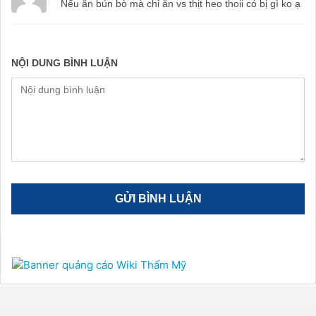
Nếu ăn bún bò mà chỉ ăn vs thịt heo thoii có bị gì ko ạ
NỘI DUNG BÌNH LUẬN