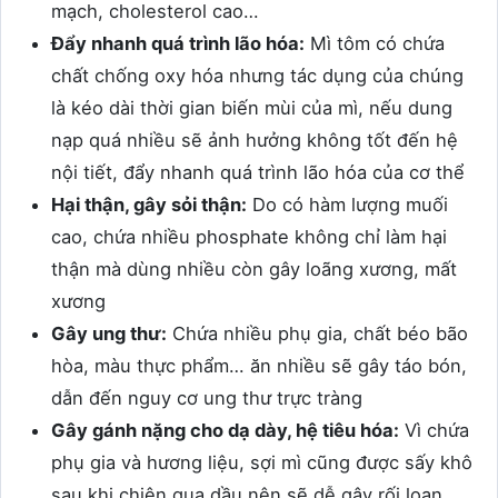
mạch, cholesterol cao…
Đẩy nhanh quá trình lão hóa:
Mì tôm có chứa
chất chống oxy hóa nhưng tác dụng của chúng
là kéo dài thời gian biến mùi của mì, nếu dung
nạp quá nhiều sẽ ảnh hưởng không tốt đến hệ
nội tiết, đẩy nhanh quá trình lão hóa của cơ thể
Hại thận, gây sỏi thận:
Do có hàm lượng muối
cao, chứa nhiều phosphate không chỉ làm hại
thận mà dùng nhiều còn gây loãng xương, mất
xương
Gây ung thư:
Chứa nhiều phụ gia, chất béo bão
hòa, màu thực phẩm… ăn nhiều sẽ gây táo bón,
dẫn đến nguy cơ ung thư trực tràng
Gây gánh nặng cho dạ dày, hệ tiêu hóa:
Vì chứa
phụ gia và hương liệu, sợi mì cũng được sấy khô
sau khi chiên qua dầu nên sẽ dễ gây rối loạn