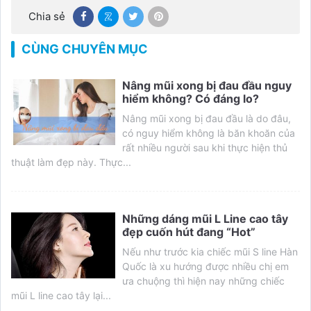
Chia sẻ
CÙNG CHUYÊN MỤC
Nâng mũi xong bị đau đầu nguy
hiểm không? Có đáng lo?
Nâng mũi xong bị đau đầu là do đâu,
có nguy hiểm không là băn khoăn của
rất nhiều người sau khi thực hiện thủ
thuật làm đẹp này. Thực...
Những dáng mũi L Line cao tây
đẹp cuốn hút đang “Hot”
Nếu như trước kia chiếc mũi S line Hàn
Quốc là xu hướng được nhiều chị em
ưa chuộng thì hiện nay những chiếc
mũi L line cao tây lại...