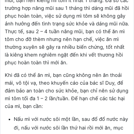
mũi, bạn nên kiêng mì tôm ít nhất 1 tháng. Đa số các
trường hợp nâng mũi sau 1 tháng thì dáng mũi đã hồi
phục hoàn toàn, việc sử dụng mì tôm sẽ không gây
ảnh hưởng đến tình trạng sức khỏe và dáng mũi nữa.
Thực tế, sau 2 – 4 tuần nâng mũi, bạn có thể ăn mì
tôm cho đỡ thèm nhưng nên hạn chế, việc ăn mì
thường xuyên sẽ gây ra nhiều biến chứng, tốt nhất
là kiêng khem nghiêm ngặt đến khi vết thương hồi
phục hoàn toàn thì mới ăn.
Khi đã có thể ăn mì, bạn cũng không nên ăn thoải
mái, vô tội vạ, theo khuyến cáo của bác sĩ Duy, để
đảm bảo an toàn cho sức khỏe, bạn chỉ nên sử dụng
mì tôm tối đa 1 – 2 lần/tuần. Để hạn chế các tác hại
của mì, bạn cần:
Nấu mì với nước sôi một lần, sau đổ đổ nước này
đi, nấu với nước sôi lần thứ hai rồi mới ăn, mục