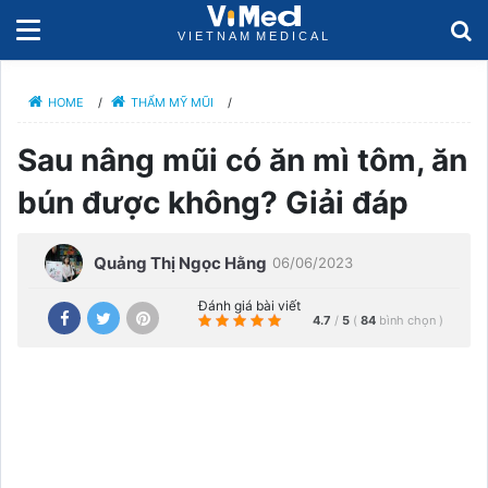
HOME
/
THẨM MỸ MŨI
/
Sau nâng mũi có ăn mì tôm, ăn
bún được không? Giải đáp
Quảng Thị Ngọc Hằng
06/06/2023
Đánh giá bài viết
4.7
/
5
(
84
bình chọn
)