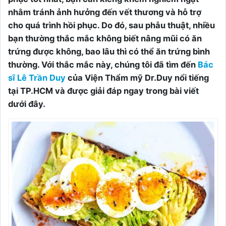
nhằm tránh ảnh hưởng đến vết thương và hỗ trợ
cho quá trình hồi phục. Do đó, sau phẫu thuật, nhiều
bạn thường thắc mắc không biết nâng mũi có ăn
trứng được không, bao lâu thì có thể ăn trứng bình
thường. Với thắc mắc này, chúng tôi đã tìm đến
Bác
sĩ Lê Trần Duy
của Viện Thẩm mỹ Dr.Duy nổi tiếng
tại TP.HCM và được giải đáp ngay trong bài viết
dưới đây.