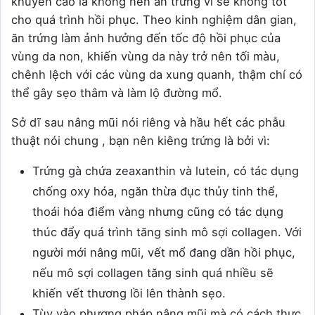
khuyến cáo là không nên ăn trứng vì sẽ không tốt
cho quá trình hồi phục. Theo kinh nghiệm dân gian,
ăn trứng làm ảnh hưởng đến tốc độ hồi phục của
vùng da non, khiến vùng da này trở nên tối màu,
chênh lệch với các vùng da xung quanh, thậm chí có
thể gây sẹo thâm và làm lộ đường mổ.
Sở dĩ sau nâng mũi nói riêng và hầu hết các phẫu
thuật nói chung , bạn nên kiêng trứng là bởi vì:
Trứng gà chứa zeaxanthin và lutein, có tác dụng
chống oxy hóa, ngăn thừa đục thủy tinh thể,
thoái hóa điểm vàng nhưng cũng có tác dụng
thúc đẩy quá trình tăng sinh mô sợi collagen. Với
người mới nâng mũi, vết mổ đang dần hồi phục,
nếu mô sợi collagen tăng sinh quá nhiều sẽ
khiến vết thương lồi lên thành sẹo.
Tùy vào phương pháp nâng mũi mà có cách thực