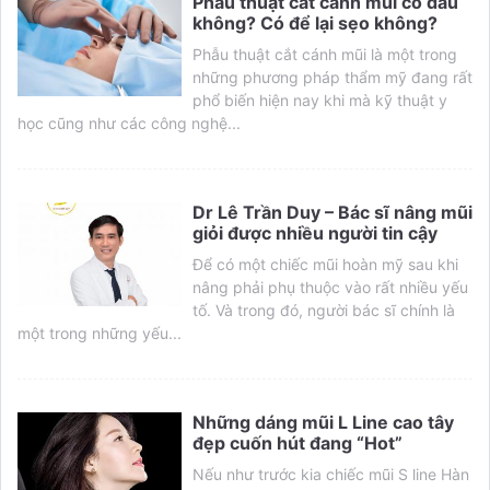
Phẫu thuật cắt cánh mũi có đau
không? Có để lại sẹo không?
Phẫu thuật cắt cánh mũi là một trong
những phương pháp thẩm mỹ đang rất
phổ biến hiện nay khi mà kỹ thuật y
học cũng như các công nghệ...
Dr Lê Trần Duy – Bác sĩ nâng mũi
giỏi được nhiều người tin cậy
Để có một chiếc mũi hoàn mỹ sau khi
nâng phải phụ thuộc vào rất nhiều yếu
tố. Và trong đó, người bác sĩ chính là
một trong những yếu...
Những dáng mũi L Line cao tây
đẹp cuốn hút đang “Hot”
Nếu như trước kia chiếc mũi S line Hàn