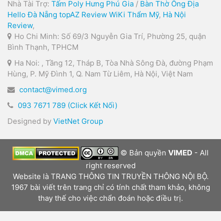
Nhà Tài Trợ:
Tấm Poly Hưng Phú Gia
/
Bàn Thờ Ông Địa
Hello Đà Nẵng
topAZ Review
WiKi Thẩm Mỹ
,
Hà Nội
Review
,
Ho Chi Minh: Số 69/3 Nguyễn Gia Trí, Phường 25, quận
Bình Thạnh, TPHCM
Ha Noi: , Tầng 12, Tháp B, Tòa Nhà Sông Đà, đường Phạm
Hùng, P. Mỹ Đình 1, Q. Nam Từ Liêm, Hà Nội, Việt Nam
contact@vimed.org
093 7671 789 (Click Kết Nối)
Designed by
VietNet Group
© Bản quyền
VIMED
- All
right reserved
Website là TRANG THÔNG TIN TRUYỀN THÔNG NỘI BỘ.
1967 bài viết trên trang chỉ có tính chất tham khảo, không
thay thế cho việc chẩn đoán hoặc điều trị.