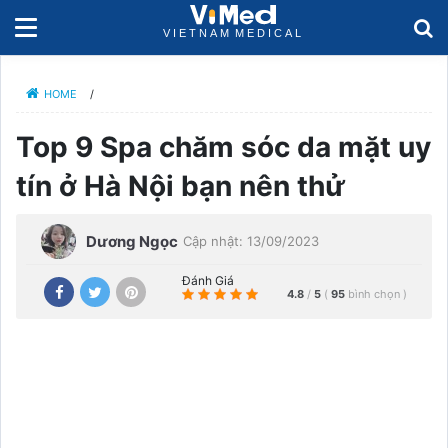
HOME
/
Top 9 Spa chăm sóc da mặt uy
tín ở Hà Nội bạn nên thử
Dương Ngọc
Cập nhật: 13/09/2023
Đánh Giá
4.8
/
5
(
95
bình chọn
)