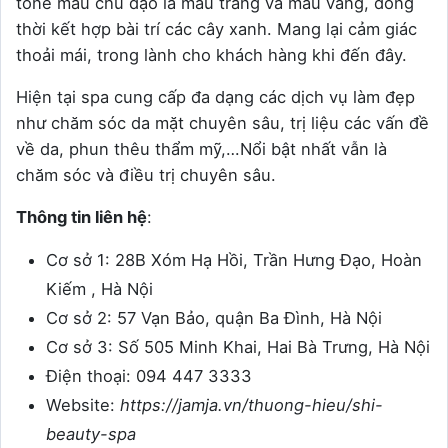
tone màu chủ đạo là màu trắng và màu vàng, đồng
thời kết hợp bài trí các cây xanh. Mang lại cảm giác
thoải mái, trong lành cho khách hàng khi đến đây.
Hiện tại spa cung cấp đa dạng các dịch vụ làm đẹp
như chăm sóc da mặt chuyên sâu, trị liệu các vấn đề
về da, phun thêu thẩm mỹ,…Nổi bật nhất vẫn là
chăm sóc và điều trị chuyên sâu.
Thông tin liên hệ
:
Cơ sở 1:
28B Xóm Hạ Hồi, Trần Hưng Đạo, Hoàn
Kiếm , Hà Nội
Cơ sở 2: 57 Vạn Bảo, quận Ba Đình, Hà Nội
Cơ sở 3: Số 505 Minh Khai, Hai Bà Trưng, Hà Nội
Điện thoại: 094 447 3333
Website:
https://jamja.vn/thuong-hieu/shi-
beauty-spa