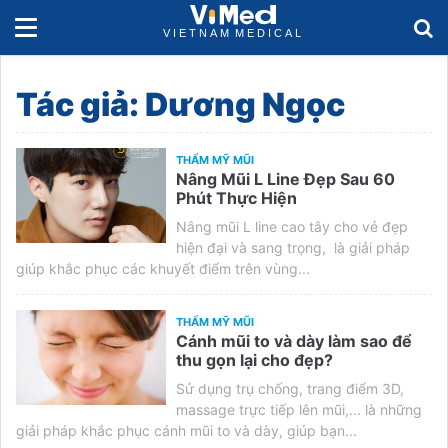
Tác giả:
Dương Ngọc
THẨM MỸ MŨI
Nâng Mũi L Line Đẹp Sau 60
Phút Thực Hiện
Nâng mũi L line cao tây cho vẻ đẹp
hiện đại và sang trọng, là giải pháp
giúp khắc phục các khuyết điểm trên vùng...
THẨM MỸ MŨI
Cánh mũi to và dày làm sao để
thu gọn lại cho đẹp?
Sử dụng trụ chống, trang điểm 3D,
massage trực tiếp lên mũi,... là những
giải pháp khắc phục cánh mũi to và dày, giúp bạn...