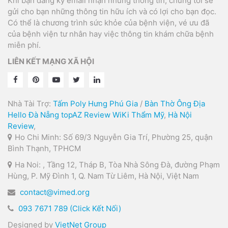
Khi bạn đăng ký email nhận những thông tin, chúng tôi sẽ
gửi cho bạn những thông tin hữu ích và có lợi cho bạn đọc.
Có thể là chương trình sức khỏe của bệnh viện, vé ưu đã
của bệnh viện tư nhân hay việc thông tin khám chữa bệnh
miễn phí.
LIÊN KẾT MẠNG XÃ HỘI
Nhà Tài Trợ:
Tấm Poly Hưng Phú Gia
/
Bàn Thờ Ông Địa
Hello Đà Nẵng
topAZ Review
WiKi Thẩm Mỹ
,
Hà Nội
Review
,
Ho Chi Minh: Số 69/3 Nguyễn Gia Trí, Phường 25, quận
Bình Thạnh, TPHCM
Ha Noi: , Tầng 12, Tháp B, Tòa Nhà Sông Đà, đường Phạm
Hùng, P. Mỹ Đình 1, Q. Nam Từ Liêm, Hà Nội, Việt Nam
contact@vimed.org
093 7671 789 (Click Kết Nối)
Designed by
VietNet Group