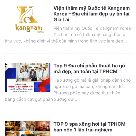
Viện thẩm mỹ Quốc tế Kangnam
Korea – Địa chỉ làm đẹp uy tín tại
Gia Lai
Viện thẩm mỹ Quốc Tế Kangnam Korea
Gia Lai - cơ sở thẩm mỹ hàng đầu tại
khu vực, khẳng định vị thế của mình trong lĩnh vực làm đẹp...
Top 9 Địa chỉ phẫu thuật hạ gò
má đẹp, an toàn tại TPHCM
Hạ xương gò má là giải pháp dành cho
người có gò má cao, không cân đối.
Phương pháp này được thực hiện
bằng cách cắt gọt phần xương dư...
TOP 9 spa xông hơi tại TPHCM
bạn nên 1 lần trải nghiệm