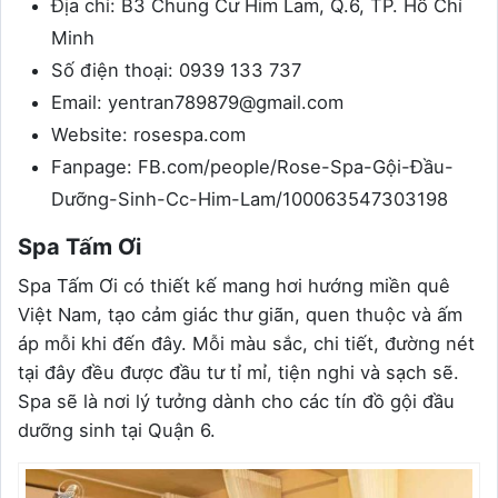
Địa chỉ: B3 Chung Cư Him Lam, Q.6, TP. Hồ Chí
Minh
Số điện thoại: 0939 133 737
Email: yentran789879@gmail.com
Website: rosespa.com
Fanpage: FB.com/people/Rose-Spa-Gội-Đầu-
Dưỡng-Sinh-Cc-Him-Lam/100063547303198
Spa Tấm Ơi
Spa Tấm Ơi có thiết kế mang hơi hướng miền quê
Việt Nam, tạo cảm giác thư giãn, quen thuộc và ấm
áp mỗi khi đến đây. Mỗi màu sắc, chi tiết, đường nét
tại đây đều được đầu tư tỉ mỉ, tiện nghi và sạch sẽ.
Spa sẽ là nơi lý tưởng dành cho các tín đồ gội đầu
dưỡng sinh tại Quận 6.