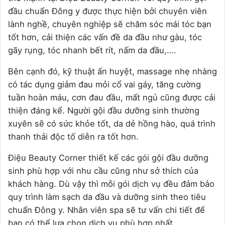
đầu chuẩn Đông y được thực hiện bởi chuyên viên
lành nghề, chuyên nghiệp sẽ chăm sóc mái tóc bạn
tốt hơn, cải thiện các vấn đề da đầu như gàu, tóc
gãy rụng, tóc nhanh bết rít, nấm da đầu,….
Bên cạnh đó, kỹ thuật ấn huyệt, massage nhẹ nhàng
có tác dụng giảm đau mỏi cổ vai gáy, tăng cường
tuần hoàn máu, cơn đau đầu, mất ngủ cũng được cải
thiện đáng kể. Người gội đầu dưỡng sinh thường
xuyên sẽ có sức khỏe tốt, da dẻ hồng hào, quá trình
thanh thải độc tố diễn ra tốt hơn.
Điệu Beauty Corner thiết kế các gói gội đầu dưỡng
sinh phù hợp với nhu cầu cũng như sở thích của
khách hàng. Dù vậy thì mỗi gói dịch vụ đều đảm bảo
quy trình làm sạch da đầu và dưỡng sinh theo tiêu
chuẩn Đông y. Nhân viên spa sẽ tư vấn chi tiết để
bạn có thể lựa chọn dịch vụ phù hợp nhất.