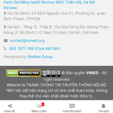
Hello Đà Nẵng
topAZ Review
WiKi Thẩm Mỹ
,
Hà Nội
Review
,
Ho Chi Minh: Số 69/3 Nguyễn Gia Trí, Phường 25, quận
Bình Thạnh, TPHCM
Ha Noi: , Tầng 12, Tháp B, Tòa Nhà Sông Đà, đường Phạm
Hùng, P. Mỹ Đình 1, Q. Nam Từ Liêm, Hà Nội, Việt Nam
contact@vimed.org
093 7671 789 (Click Kết Nối)
Designed by
VietNet Group
© Bản quyền
VIMED
- All
right reserved
Website là TRANG THÔNG TIN TRUYỀN THÔNG NỘI BỘ.
1967 bài viết trên trang chỉ có tính chất tham khảo, không
thay thế cho việc chẩn đoán hoặc điều trị.
0
CHIA SẺ
BÌNH LUẬN
CHUYÊN MỤC
TIN MỚI