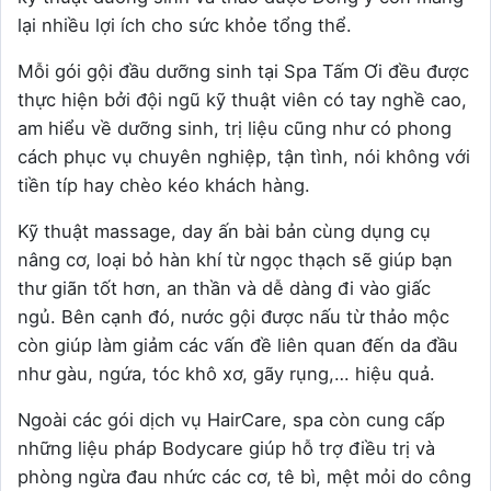
lại nhiều lợi ích cho sức khỏe tổng thể.
Mỗi gói gội đầu dưỡng sinh tại Spa Tấm Ơi đều được
thực hiện bởi đội ngũ kỹ thuật viên có tay nghề cao,
am hiểu về dưỡng sinh, trị liệu cũng như có phong
cách phục vụ chuyên nghiệp, tận tình, nói không với
tiền típ hay chèo kéo khách hàng.
Kỹ thuật massage, day ấn bài bản cùng dụng cụ
nâng cơ, loại bỏ hàn khí từ ngọc thạch sẽ giúp bạn
thư giãn tốt hơn, an thần và dễ dàng đi vào giấc
ngủ. Bên cạnh đó, nước gội được nấu từ thảo mộc
còn giúp làm giảm các vấn đề liên quan đến da đầu
như gàu, ngứa, tóc khô xơ, gãy rụng,… hiệu quả.
Ngoài các gói dịch vụ HairCare, spa còn cung cấp
những liệu pháp Bodycare giúp hỗ trợ điều trị và
phòng ngừa đau nhức các cơ, tê bì, mệt mỏi do công