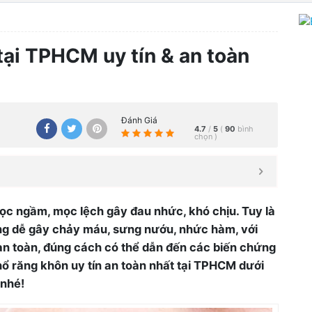
 tại TPHCM uy tín & an toàn
Đánh Giá
4.7
/
5
(
90
bình
chọn
)
ọc ngầm, mọc lệch gây đau nhức, khó chịu. Tuy là
ng dễ gây chảy máu, sưng nướu, nhức hàm, với
n toàn, đúng cách có thể dẫn đến các biến chứng
ổ răng khôn uy tín an toàn nhất tại TPHCM dưới
 nhé!