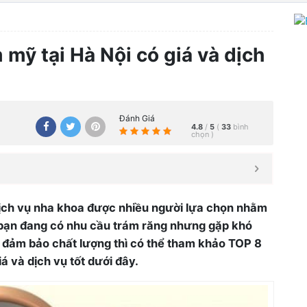
 mỹ tại Hà Nội có giá và dịch
Đánh Giá
4.8
/
5
(
33
bình
chọn
)
ịch vụ nha khoa được nhiều người lựa chọn nhằm
bạn đang có nhu cầu trám răng nhưng gặp khó
, đảm bảo chất lượng thì có thể tham khảo TOP 8
á và dịch vụ tốt dưới đây.