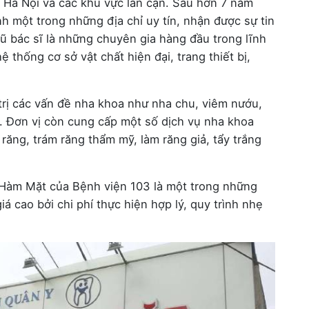
i Hà Nội và các khu vực lân cận. Sau hơn 7 năm
nh một trong những địa chỉ uy tín, nhận được sự tin
 bác sĩ là những chuyên gia hàng đầu trong lĩnh
 thống cơ sở vật chất hiện đại, trang thiết bị,
trị các vấn đề nha khoa như nha chu, viêm nướu,
… Đơn vị còn cung cấp một số dịch vụ nha khoa
răng, trám răng thẩm mỹ, làm răng giả, tẩy trắng
Hàm Mặt của Bệnh viện 103 là một trong những
 cao bởi chi phí thực hiện hợp lý, quy trình nhẹ