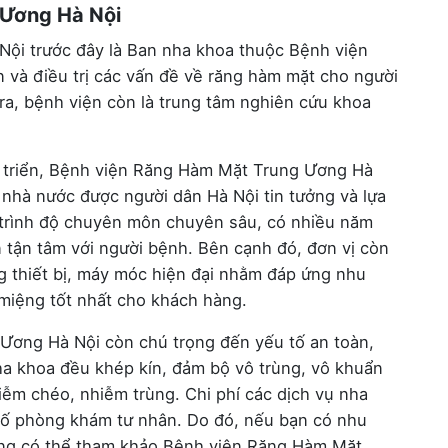
 Ương Hà Nội
ội trước đây là Ban nha khoa thuộc Bệnh viện
 và điều trị các vấn đề về răng hàm mặt cho người
 ra, bệnh viện còn là trung tâm nghiên cứu khoa
t triển, Bệnh viện Răng Hàm Mặt Trung Ương Hà
 nhà nước được người dân Hà Nội tin tưởng và lựa
ó trình độ chuyên môn chuyên sâu, có nhiều năm
n tận tâm với người bệnh. Bên cạnh đó, đơn vị còn
ng thiết bị, máy móc hiện đại nhằm đáp ứng nhu
 miệng tốt nhất cho khách hàng.
Ương Hà Nội còn chú trọng đến yếu tố an toàn,
nha khoa đều khép kín, đảm bộ vô trùng, vô khuẩn
iễm chéo, nhiễm trùng. Chi phí các dịch vụ nha
số phòng khám tư nhân. Do đó, nếu bạn có nhu
ăng có thể tham khảo Bệnh viện Răng Hàm Mặt