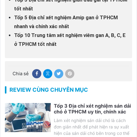
tốt nhất
Tốp 5 Địa chỉ xét nghiệm Amip gan ở TPHCM
nhanh và chính xác nhất
Tốp 10 Trung tâm xét nghiệm viêm gan A, B, C, E
ở TPHCM tốt nhất
Chia sẻ
REVIEW CÙNG CHUYÊN MỤC
Tốp 3 Địa chỉ xét nghiệm sán dải
chó ở TPHCM uy tín, chính xác
Làm xét nghiệm sán dải chó là cách
đơn giản nhất để phát hiện ra sự xuất
hiện của sán dải chó bên trong cơ thể