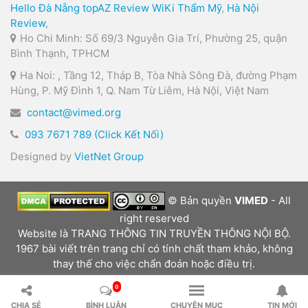
Hello Đà Nẵng
topAZ Review
WiKi Thẩm Mỹ
,
Hà Nội
Review
,
Ho Chi Minh: Số 69/3 Nguyễn Gia Trí, Phường 25, quận
Bình Thạnh, TPHCM
Ha Noi: , Tầng 12, Tháp B, Tòa Nhà Sông Đà, đường Phạm
Hùng, P. Mỹ Đình 1, Q. Nam Từ Liêm, Hà Nội, Việt Nam
contact@vimed.org
093 7671 789 (Click Kết Nối)
Designed by
VietNet Group
© Bản quyền
VIMED
- All
right reserved
Website là TRANG THÔNG TIN TRUYỀN THÔNG NỘI BỘ.
1967 bài viết trên trang chỉ có tính chất tham khảo, không
thay thế cho việc chẩn đoán hoặc điều trị.
0
CHIA SẺ
BÌNH LUẬN
CHUYÊN MỤC
TIN MỚI