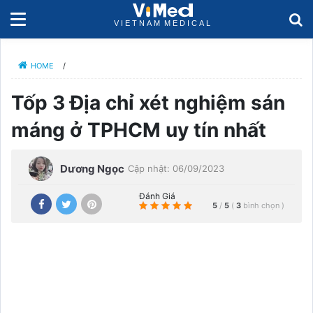
HOME
/
Tốp 3 Địa chỉ xét nghiệm sán
máng ở TPHCM uy tín nhất
Dương Ngọc
Cập nhật: 06/09/2023
Đánh Giá
5
/
5
(
3
bình chọn
)