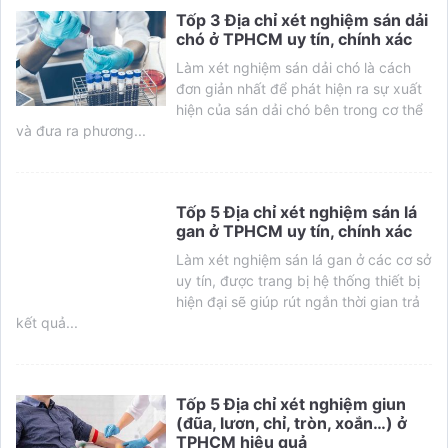
Tốp 3 Địa chỉ xét nghiệm sán dải
chó ở TPHCM uy tín, chính xác
Làm xét nghiệm sán dải chó là cách
đơn giản nhất để phát hiện ra sự xuất
hiện của sán dải chó bên trong cơ thể
và đưa ra phương...
Tốp 5 Địa chỉ xét nghiệm sán lá
gan ở TPHCM uy tín, chính xác
Làm xét nghiệm sán lá gan ở các cơ sở
uy tín, được trang bị hệ thống thiết bị
hiện đại sẽ giúp rút ngắn thời gian trả
kết quả...
Tốp 5 Địa chỉ xét nghiệm giun
(đũa, lươn, chỉ, tròn, xoắn…) ở
TPHCM hiệu quả