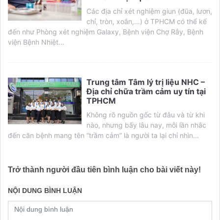
Các địa chỉ xét nghiệm giun (đũa, lươn,
chỉ, tròn, xoắn,...) ở TPHCM có thể kể
đến như Phòng xét nghiệm Galaxy, Bệnh viện Chợ Rẫy, Bệnh
viện Bệnh Nhiệt...
Trung tâm Tâm lý trị liệu NHC –
Địa chỉ chữa trầm cảm uy tín tại
TPHCM
Không rõ nguồn gốc từ đâu và từ khi
nào, nhưng bấy lâu nay, mỗi lần nhắc
đến căn bệnh mang tên “trầm cảm” là người ta lại chỉ nhìn...
Trở thành người đầu tiên bình luận cho bài viết này!
NỘI DUNG BÌNH LUẬN