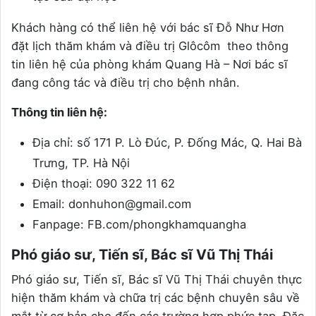
Khách hàng có thể liên hệ với bác sĩ Đỗ Như Hơn
đặt lịch thăm khám và điều trị Glôcôm theo thông
tin liên hệ của phòng khám Quang Hà – Nơi bác sĩ
đang công tác và điều trị cho bệnh nhân.
Thông tin liên hệ:
Địa chỉ: số 171 P. Lò Đúc, P. Đống Mác, Q. Hai Bà
Trưng, TP. Hà Nội
Điện thoại: 090 322 11 62
Email: donhuhon@gmail.com
Fanpage: FB.com/phongkhamquangha
Phó giáo sư, Tiến sĩ, Bác sĩ Vũ Thị Thái
Phó giáo sư, Tiến sĩ, Bác sĩ Vũ Thị Thái chuyên thực
hiện thăm khám và chữa trị các bệnh chuyên sâu về
mắt từ cơ bản cho đến các trường hợp phức tạp. Đặc