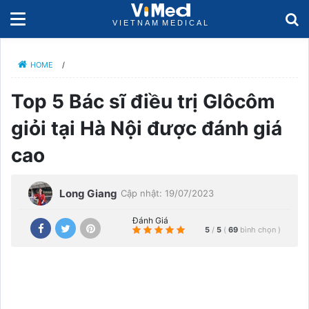
HOME
/
Top 5 Bác sĩ điều trị Glôcôm
giỏi tại Hà Nội được đánh giá
cao
Long Giang
Cập nhật: 19/07/2023
Đánh Giá
5
/
5
(
69
bình chọn
)