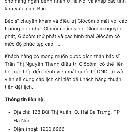
cho hàng ngàn bệnh nhân ở Hà Nội và khắp các tỉnh
khu vực miền Bắc.
Bác sĩ chuyên khám và điều trị Glôcôm ở mắt với các
trường hợp như: Glôcôm bẩm sinh, Glôcôm nguyên
phát, Glôcôm thứ phát và các hình thái Glôcôm có
mức độ phức tạp cao, …
Khách hàng có mong muốn được đích thân bác sĩ
Trần Thị Nguyên Thanh điều trị Glôcôm, có thể liên
hệ trực tiếp đến bệnh viện mắt quốc tế DND. tư vấn
viên sẽ cung cấp lịch chi tiết để khách hàng thuận
tiện đặt lịch.
Thông tin liên hệ:
Địa chỉ: 128 Bùi Thị Xuân, Q. Hai Bà Trưng, TP.
Hà Nội
Điện thoại: 1900 6966