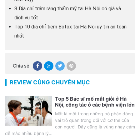
8 Địa chỉ trám răng thẩm mỹ tại Hà Nội có giá và
dịch vụ tốt
Top 10 địa chỉ tiêm Botox tại Hà Nội uy tín an toàn
nhất
Chia sẻ
REVIEW CÙNG CHUYÊN MỤC
Top 5 Bác sĩ mổ mắt giỏi ở Hà
Nội, công tác ở các bệnh viện lớn
Mắt là một trong những bộ phận đóng
vai trò quan trọng đối với cơ thể của
con người. Đây cũng là vùng nhạy cảm
dễ mắc nhiều bệnh lý...