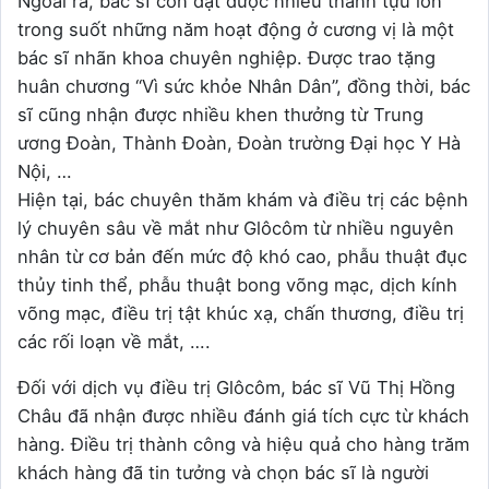
Ngoài ra, bác sĩ còn đạt được nhiều thành tựu lớn
trong suốt những năm hoạt động ở cương vị là một
bác sĩ nhãn khoa chuyên nghiệp. Được trao tặng
huân chương “Vì sức khỏe Nhân Dân”, đồng thời, bác
sĩ cũng nhận được nhiều khen thưởng từ Trung
ương Đoàn, Thành Đoàn, Đoàn trường Đại học Y Hà
Nội, …
Hiện tại, bác chuyên thăm khám và điều trị các bệnh
lý chuyên sâu về mắt như Glôcôm từ nhiều nguyên
nhân từ cơ bản đến mức độ khó cao, phẫu thuật đục
thủy tinh thể, phẫu thuật bong võng mạc, dịch kính
võng mạc, điều trị tật khúc xạ, chấn thương, điều trị
các rối loạn về mắt, ….
Đối với dịch vụ điều trị Glôcôm, bác sĩ Vũ Thị Hồng
Châu đã nhận được nhiều đánh giá tích cực từ khách
hàng. Điều trị thành công và hiệu quả cho hàng trăm
khách hàng đã tin tưởng và chọn bác sĩ là người