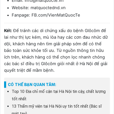
Email: info@matquocte.vn
Website: matquoctednd.vn
Fanpage: FB.com/VienMatQuocTe
Kết:
Để tránh các di chứng xấu do bệnh Glôcôm để
lai như thị lực kém, mù lòa hay các cơn đau nhức dữ
dội, khách hàng nên tìm giải pháp sớm để có thể
bảo toàn sức khỏe tối ưu. Từ nguồn thông tin hữu
ích trên, khách hàng có thể chọn lọc nhanh chóng
các bác sĩ điều trị Glôcôm giỏi nhất ở Hà Nội để giải
quyết triệt để mầm bệnh.
CÓ THỂ BẠN QUAN TÂM:
Top 10 Địa chỉ mổ cận tại Hà Nội tin cậy, chất lượng
tốt nhất
13 Thẩm mỹ viện tại Hà Nội uy tín tốt nhất (Bác sĩ
mát tay)