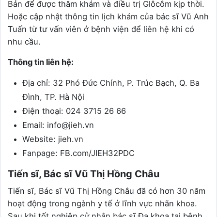
Bản để được thăm khám và điều trị Glôcôm kịp thời.
Hoặc cập nhật thông tin lịch khám của bác sĩ Vũ Anh
Tuấn từ tư vấn viên ở bệnh viện để liên hệ khi có
nhu cầu.
Thông tin liên hệ:
Địa chỉ: 32 Phó Đức Chính, P. Trúc Bạch, Q. Ba
Đình, TP. Hà Nội
Điện thoại: 024 3715 26 66
Email: info@jieh.vn
Website: jieh.vn
Fanpage: FB.com/JIEH32PDC
Tiến sĩ, Bác sĩ Vũ Thị Hồng Châu
Tiến sĩ, Bác sĩ Vũ Thị Hồng Châu đã có hơn 30 năm
hoạt động trong ngành y tế ở lĩnh vực nhãn khoa.
Sau khi tốt nghiệp cử nhân bác sĩ Đa khoa tại bệnh