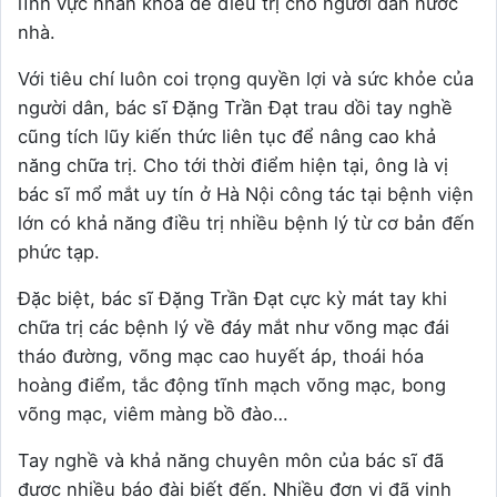
lĩnh vực nhãn khoa để điều trị cho người dân nước
nhà.
Với tiêu chí luôn coi trọng quyền lợi và sức khỏe của
người dân, bác sĩ Đặng Trần Đạt trau dồi tay nghề
cũng tích lũy kiến thức liên tục để nâng cao khả
năng chữa trị. Cho tới thời điểm hiện tại, ông là vị
bác sĩ mổ mắt uy tín ở Hà Nội công tác tại bệnh viện
lớn có khả năng điều trị nhiều bệnh lý từ cơ bản đến
phức tạp.
Đặc biệt, bác sĩ Đặng Trần Đạt cực kỳ mát tay khi
chữa trị các bệnh lý về đáy mắt như võng mạc đái
tháo đường, võng mạc cao huyết áp, thoái hóa
hoàng điểm, tắc động tĩnh mạch võng mạc, bong
võng mạc, viêm màng bồ đào…
Tay nghề và khả năng chuyên môn của bác sĩ đã
được nhiều báo đài biết đến. Nhiều đơn vị đã vinh