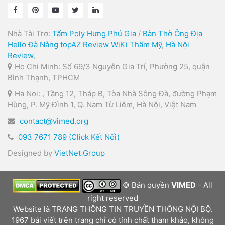
Nhà Tài Trợ:
Tấm Poly Hưng Phú Gia
/
Bàn Thờ Ông Địa
Hello Đà Nẵng
topAZ Review
WiKi Thẩm Mỹ
,
Hà Nội
Review
,
Ho Chi Minh: Số 69/3 Nguyễn Gia Trí, Phường 25, quận
Bình Thạnh, TPHCM
Ha Noi: , Tầng 12, Tháp B, Tòa Nhà Sông Đà, đường Phạm
Hùng, P. Mỹ Đình 1, Q. Nam Từ Liêm, Hà Nội, Việt Nam
contact@vimed.org
093 7671 789 (Click Kết Nối)
Designed by
VietNet Group
© Bản quyền
VIMED
- All
right reserved
Website là TRANG THÔNG TIN TRUYỀN THÔNG NỘI BỘ.
1967 bài viết trên trang chỉ có tính chất tham khảo, không