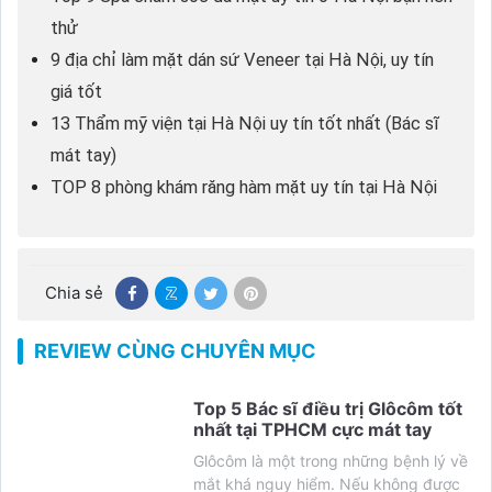
thử
9 địa chỉ làm mặt dán sứ Veneer tại Hà Nội, uy tín
giá tốt
13 Thẩm mỹ viện tại Hà Nội uy tín tốt nhất (Bác sĩ
mát tay)
TOP 8 phòng khám răng hàm mặt uy tín tại Hà Nội
Chia sẻ
REVIEW CÙNG CHUYÊN MỤC
Top 5 Bác sĩ điều trị Glôcôm tốt
nhất tại TPHCM cực mát tay
Glôcôm là một trong những bệnh lý về
mắt khá nguy hiểm. Nếu không được