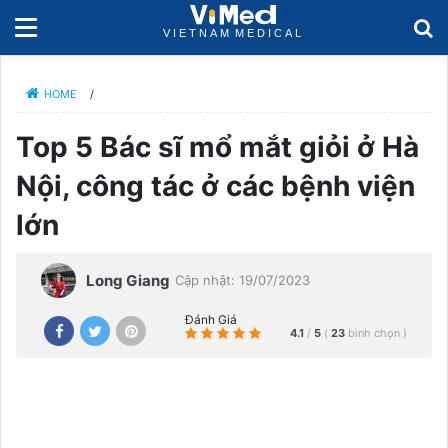
HOME
/
Top 5 Bác sĩ mổ mắt giỏi ở Hà
Nội, công tác ở các bệnh viện
lớn
Long Giang
Cập nhật: 19/07/2023
Đánh Giá
4.1
/
5
(
23
bình chọn
)