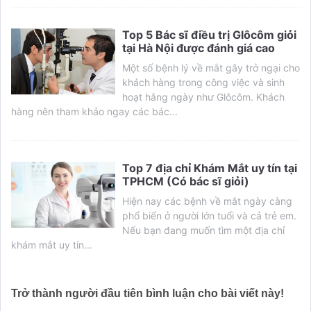
Top 5 Bác sĩ điều trị Glôcôm giỏi
tại Hà Nội được đánh giá cao
Một số bệnh lý về mắt gây trở ngại cho
khách hàng trong công việc và sinh
hoạt hằng ngày như Glôcôm. Khách
hàng nên tham khảo ngay các bác...
Top 7 địa chỉ Khám Mắt uy tín tại
TPHCM (Có bác sĩ giỏi)
Hiện nay các bệnh về mắt ngày càng
phổ biến ở người lớn tuổi và cả trẻ em.
Nếu bạn đang muốn tìm một địa chỉ
khám mắt uy tín...
Trở thành người đầu tiên bình luận cho bài viết này!