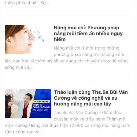
thiệp phẫu thuật. So...
Nâng mũi chỉ: Phương pháp
nâng mũi tiềm ẩn nhiều nguy
hiểm
Nâng mũi chỉ là một trong những
phương pháp nâng mũi không xâm
lấn, các bác sĩ thẩm mỹ sẽ sử dụng chỉ chuyên khoa để nâng
sống mũi và...
Thảo luận cùng Ths.Bs Bùi Văn
Cường về công nghệ và xu
hướng nâng mũi cao tây
Ths.Bs Bùi Văn Cường - Giám đốc
chuyên môn và điều hành Thẩm mỹ
viện Hương Giang, đã thực hiện 12.000 ca nâng mũi hàng năm,
từng công tác và...