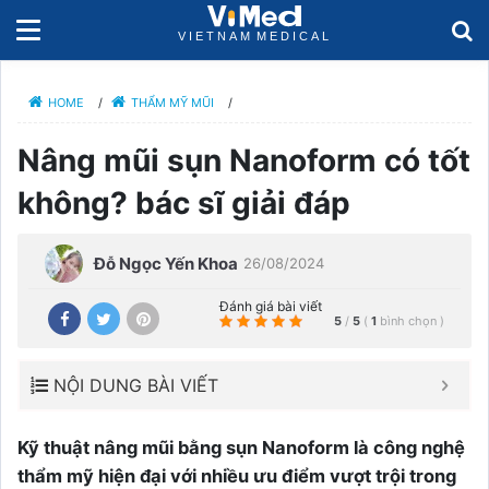
HOME
/
THẨM MỸ MŨI
/
Nâng mũi sụn Nanoform có tốt
không? bác sĩ giải đáp
Đỗ Ngọc Yến Khoa
26/08/2024
Đánh giá bài viết
5
/
5
(
1
bình chọn
)
NỘI DUNG BÀI VIẾT
Kỹ thuật nâng mũi bằng sụn Nanoform là công nghệ
thẩm mỹ hiện đại với nhiều ưu điểm vượt trội trong