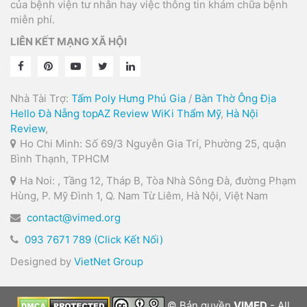
của bệnh viện tư nhân hay việc thông tin khám chữa bệnh
miễn phí.
LIÊN KẾT MẠNG XÃ HỘI
Nhà Tài Trợ:
Tấm Poly Hưng Phú Gia
/
Bàn Thờ Ông Địa
Hello Đà Nẵng
topAZ Review
WiKi Thẩm Mỹ
,
Hà Nội
Review
,
Ho Chi Minh: Số 69/3 Nguyễn Gia Trí, Phường 25, quận
Bình Thạnh, TPHCM
Ha Noi: , Tầng 12, Tháp B, Tòa Nhà Sông Đà, đường Phạm
Hùng, P. Mỹ Đình 1, Q. Nam Từ Liêm, Hà Nội, Việt Nam
contact@vimed.org
093 7671 789 (Click Kết Nối)
Designed by
VietNet Group
© Bản quyền
VIMED
- All