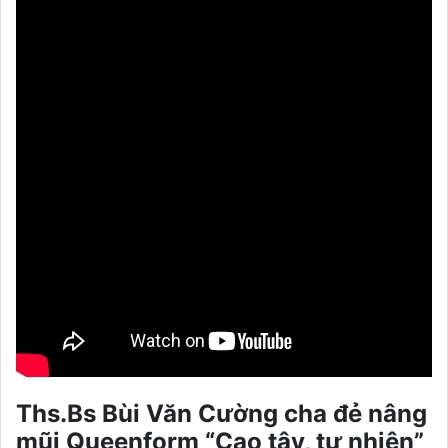
Ths.Bs Bùi Văn Cường cha đẻ nâng
mũi Queenform “Cao tây, tự nhiên”