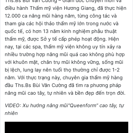
Ths.Bs Bùi Văn Cường – Giám đốc chuyên môn và
điều hành Thẩm mỹ viện Hương Giang, đã thực hiện
12.000 ca nâng mũi hàng năm, từng công tác và
tham gia các hội thảo thẩm mỹ lớn trong nước và
quốc tế, có hơn 13 năm kinh nghiệm phẫu thuật
thẩm mỹ, được Sở y tế cấp phép hoạt động. Hiện
nay, tại các spa, thẩm mỹ viện không uy tín xảy ra
nhiều trường hợp nâng mũi quá cao không phù hợp
với khuôn mặt, chân trụ mũi không vững, sống mũi
bị lệch, lung lay nên tuổi thọ thường chỉ được 1-2
năm. Với thực trạng này, chuyên gia thẩm mỹ hàng
đầu Ths.Bs Bùi Văn Cường đã tìm ra phương pháp
nâng mũi cao tây, tự nhiên và bền đẹp đến trọn đời.
VIDEO: Xu hướng nâng mũi“Queenform” cao tây, tự
nhiên