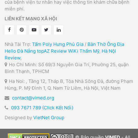
của bệnh viện tư nhân hay việc thông tin khám chữa bệnh
miễn phí.
LIÊN KẾT MẠNG XÃ HỘI
Nhà Tài Trợ:
Tấm Poly Hưng Phú Gia
/
Bàn Thờ Ông Địa
Hello Đà Nẵng
topAZ Review
WiKi Thẩm Mỹ
,
Hà Nội
Review
,
Ho Chi Minh: Số 69/3 Nguyễn Gia Trí, Phường 25, quận
Bình Thạnh, TPHCM
Ha Noi: , Tầng 12, Tháp B, Tòa Nhà Sông Đà, đường Phạm
Hùng, P. Mỹ Đình 1, Q. Nam Từ Liêm, Hà Nội, Việt Nam
contact@vimed.org
093 7671 789 (Click Kết Nối)
Designed by
VietNet Group
© Bản quyền
VIMED
- All