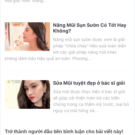
mọi góc nhìn. Nâng...
Nâng Mũi Sụn Sườn Có Tốt Hay
Không?
Nâng mũi sụn sườn được xem là giải
pháp “chữa cháy” hiệu quả toàn diện
khi các giải pháp nâng mũi khác
không đảm bảo hiệu quả an toàn. Phương...
Sửa Mũi tuyệt đẹp ở bác sĩ giỏi
Sửa mũi được thực hiện ở bác sĩ giỏi
sẽ giúp cải thiện toàn bộ các biến
chứng trong ca thẩm mỹ trước, loại bỏ
nguy cơ mũi hỏng và...
Trở thành người đầu tiên bình luận cho bài viết này!