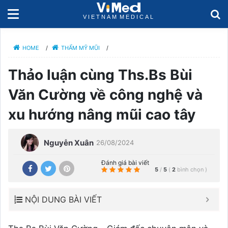
HOME
/
THẨM MỸ MŨI
/
Thảo luận cùng Ths.Bs Bùi
Văn Cường về công nghệ và
xu hướng nâng mũi cao tây
Nguyễn Xuân
26/08/2024
Đánh giá bài viết
5
/
5
(
2
bình chọn
)
NỘI DUNG BÀI VIẾT