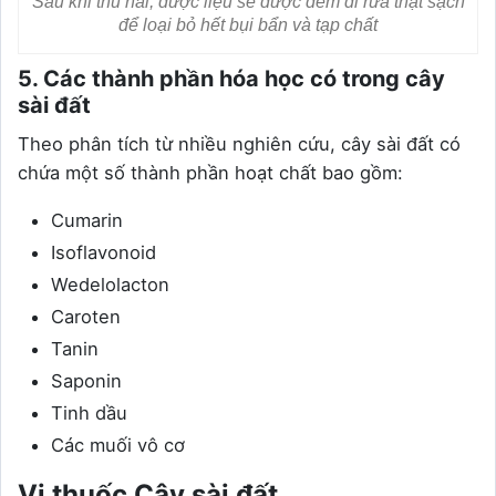
Sau khi thu hái, dược liệu sẽ được đem đi rửa thật sạch
để loại bỏ hết bụi bẩn và tạp chất
5. Các thành phần hóa học có trong cây
sài đất
Theo phân tích từ nhiều nghiên cứu, cây sài đất có
chứa một số thành phần hoạt chất bao gồm:
Cumarin
Isoflavonoid
Wedelolacton
Caroten
Tanin
Saponin
Tinh dầu
Các muối vô cơ
Vị thuốc Cây sài đất