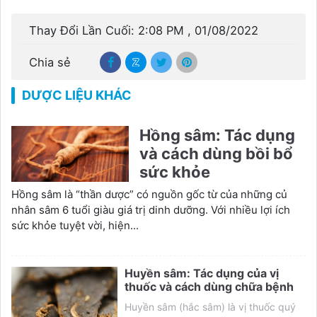
Thay Đổi Lần Cuối: 2:08 PM , 01/08/2022
Chia sẻ
DƯỢC LIỆU KHÁC
Hồng sâm: Tác dụng
và cách dùng bồi bổ
sức khỏe
Hồng sâm là “thần dược” có nguồn gốc từ của những củ
nhân sâm 6 tuổi giàu giá trị dinh dưỡng. Với nhiều lợi ích
sức khỏe tuyệt vời, hiện...
Huyền sâm: Tác dụng của vị
thuốc và cách dùng chữa bệnh
Huyền sâm (hắc sâm) là vị thuốc quý