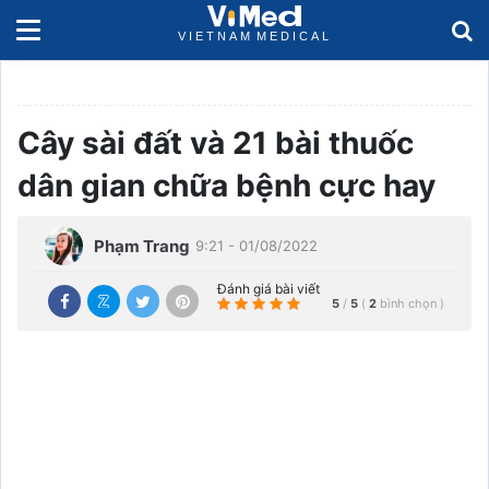
Cây sài đất và 21 bài thuốc
dân gian chữa bệnh cực hay
Phạm Trang
9:21 - 01/08/2022
Đánh giá bài viết
5
/
5
(
2
bình chọn
)