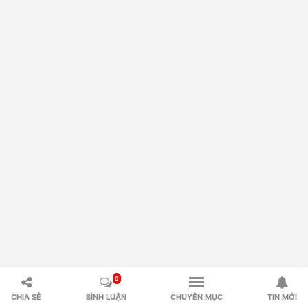
0
CHIA SẺ
BÌNH LUẬN
CHUYÊN MỤC
TIN MỚI