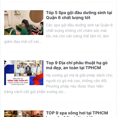
Tốp 5 Spa gội đầu dưỡng sinh tại
Quận 6 chất lượng tốt
Các spa gội đầu dưỡng sinh tại Quận 6
chất lượng không chỉ chăm sóc mái
tóc mà còn cân bằng thể tâm trí, làm
giảm đau mỏi cổ vai...
Top 9 Địa chỉ phẫu thuật hạ gò
má đẹp, an toàn tại TPHCM
Hạ xương gò má là giải pháp dành cho
người có gò má cao, không cân đối.
Phương pháp này được thực hiện
bằng cách cắt gọt phần xương dư...
TOP 9 spa xông hơi tại TPHCM