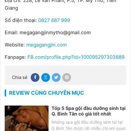
Địa chỉ: 228, Lê văn Phẩm, P.5, TP. Mỹ Tho, Tiền
Giang
Số điện thoại:
0827 687 999
Email: megagangjinmytho@gmail.com
Website:
megagangjin.com
Fanpage:
FB.com/profile.php?id=100095297303889
Chia sẻ
REVIEW CÙNG CHUYÊN MỤC
Tốp 5 Spa gội đầu dưỡng sinh tại
Q. Bình Tân có giá tốt nhất
Những spa gội đầu dưỡng sinh tại tại
Q Bình Tân được rất nhiều chị em quan