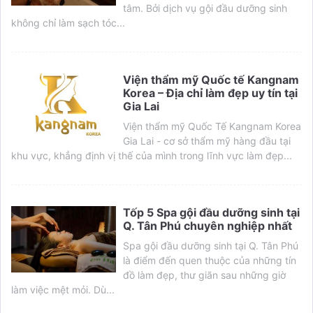
tâm. Bởi dịch vụ gội đầu dưỡng sinh
không chỉ làm sạch tóc...
Viện thẩm mỹ Quốc tế Kangnam
Korea – Địa chỉ làm đẹp uy tín tại
Gia Lai
Viện thẩm mỹ Quốc Tế Kangnam Korea
Gia Lai - cơ sở thẩm mỹ hàng đầu tại
khu vực, khẳng định vị thế của mình trong lĩnh vực làm đẹp...
Tốp 5 Spa gội đầu dưỡng sinh tại
Q. Tân Phú chuyên nghiệp nhất
Spa gội đầu dưỡng sinh tại Q. Tân Phú
là điểm đến quen thuộc của những tín
đồ làm đẹp, thư giãn sau những giờ
làm việc mệt mỏi. Dù...