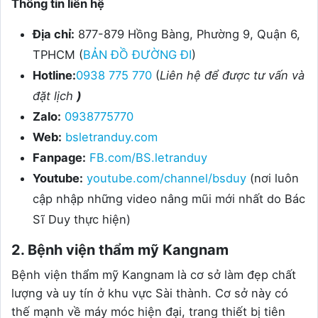
Thông tin liên hệ
Địa chỉ:
877-879 Hồng Bàng, Phường 9, Quận 6,
TPHCM (
BẢN ĐỒ ĐƯỜNG ĐI
)
Hotline:
0938 775 770
(
Liên hệ để được tư vấn và
đặt lịch
)
Zalo:
0938775770
Web:
bsletranduy.com
Fanpage:
FB.com/BS.letranduy
Youtube:
youtube.com/channel/bsduy
(nơi luôn
cập nhập những video nâng mũi mới nhất do Bác
Sĩ Duy thực hiện)
2. Bệnh viện thẩm mỹ Kangnam
Bệnh viện thẩm mỹ Kangnam là cơ sở làm đẹp chất
lượng và uy tín ở khu vực Sài thành. Cơ sở này có
thế mạnh về máy móc hiện đại, trang thiết bị tiên