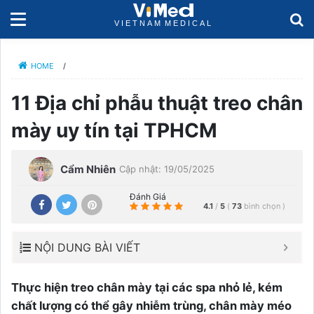
HOME
/
11 Địa chỉ phẫu thuật treo chân
mày uy tín tại TPHCM
Cẩm Nhiên
Cập nhật: 19/05/2025
Đánh Giá
4.1
/
5
(
73
bình chọn
)
NỘI DUNG BÀI VIẾT
Thực hiện treo chân mày tại các spa nhỏ lẻ, kém
chất lượng có thể gây nhiễm trùng, chân mày méo