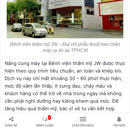
Bệnh viện thẩm mỹ JW – Địa chỉ phẫu thuật treo chân
mày uy tín tại TPHCM
Nâng cung mày tại Bệnh viện thẩm mỹ JW được thực
hiện theo quy trình tiêu chuẩn, an toàn và khép kín.
Dịch vụ này chỉ mất khoảng 30 – 60 phút thực hiện,
mức độ xâm lấn thấp, ít sưng đau, chảy máu và
khách hàng có thể trở về nhà trong ngày mà không
cần phải nghỉ dưỡng hay kiêng khem quá mức. Để
tăng hiệu quả thẩm mỹ, bác sĩ sẽ tư vấn kết hợp
phun xăm, lấy bọng mắt và nhấn mí/ cắt mí trong
6
một số trường hợp cần thiết.
CHIA SẺ
BÌNH LUẬN
CHUYÊN MỤC
TIN MỚI