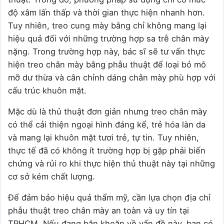
độ xâm lấn thấp và thời gian thực hiện nhanh hơn.
Tuy nhiên, treo cung mày bằng chỉ không mang lại
hiệu quả đối với những trường hợp sa trễ chân mày
nặng. Trong trường hợp này, bác sĩ sẽ tư vấn thực
hiện treo chân mày bằng phẫu thuật để loại bỏ mô
mỡ dư thừa và cân chỉnh dáng chân mày phù hợp với
cấu trúc khuôn mặt.
Mặc dù là thủ thuật đơn giản nhưng treo chân mày
có thể cải thiện ngoại hình đáng kể, trẻ hóa làn da
và mang lại khuôn mặt tươi trẻ, tự tin. Tuy nhiên,
thực tế đã có không ít trường hợp bị gặp phải biến
chứng và rủi ro khi thực hiện thủ thuật này tại những
cơ sở kém chất lượng.
Để đảm bảo hiệu quả thẩm mỹ, cần lựa chọn địa chỉ
phẫu thuật treo chân mày an toàn và uy tín tại
TPHCM. Nếu đang băn khoăn về vấn đề này, bạn có