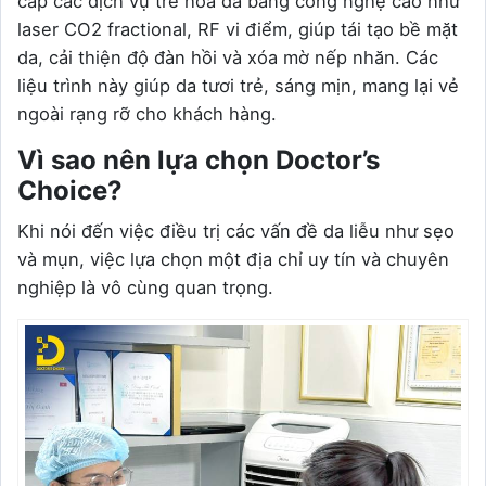
cấp các dịch vụ trẻ hóa da bằng công nghệ cao như
laser CO2 fractional, RF vi điểm, giúp tái tạo bề mặt
da, cải thiện độ đàn hồi và xóa mờ nếp nhăn. Các
liệu trình này giúp da tươi trẻ, sáng mịn, mang lại vẻ
ngoài rạng rỡ cho khách hàng.
Vì sao nên lựa chọn Doctor’s
Choice?
Khi nói đến việc điều trị các vấn đề da liễu như sẹo
và mụn, việc lựa chọn một địa chỉ uy tín và chuyên
nghiệp là vô cùng quan trọng.