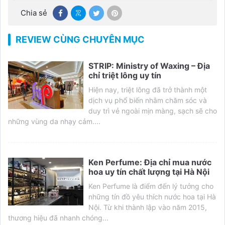
Chia sẻ
REVIEW CÙNG CHUYÊN MỤC
STRIP: Ministry of Waxing – Địa
chỉ triệt lông uy tín
Hiện nay, triệt lông đã trở thành một
dịch vụ phổ biến nhằm chăm sóc và
duy trì vẻ ngoài mịn màng, sạch sẽ cho
những vùng da nhạy cảm....
Ken Perfume: Địa chỉ mua nước
hoa uy tín chất lượng tại Hà Nội
Ken Perfume là điểm đến lý tưởng cho
những tín đồ yêu thích nước hoa tại Hà
Nội. Từ khi thành lập vào năm 2015,
thương hiệu đã nhanh chóng...