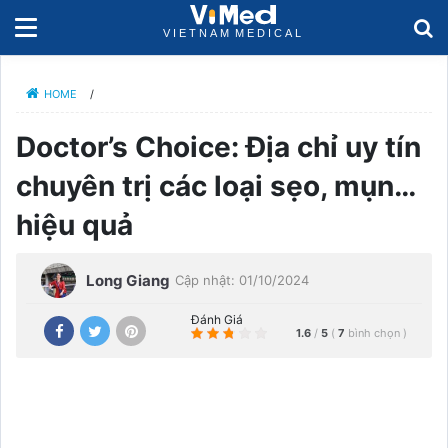
HOME
/
Doctor’s Choice: Địa chỉ uy tín
chuyên trị các loại sẹo, mụn…
hiệu quả
Long Giang
Cập nhật: 01/10/2024
Đánh Giá
1.6
/
5
(
7
bình chọn
)