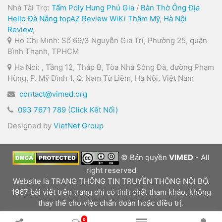
Nhà Tài Trợ:
Tấm Poly Hưng Phú Gia
/
Bàn Thờ Ông Địa
Hello Đà Nẵng
topAZ Review
WiKi Thẩm Mỹ
,
Hà Nội
Review
,
Ho Chi Minh: Số 69/3 Nguyễn Gia Trí, Phường 25, quận
Bình Thạnh, TPHCM
Ha Noi: , Tầng 12, Tháp B, Tòa Nhà Sông Đà, đường Phạm
Hùng, P. Mỹ Đình 1, Q. Nam Từ Liêm, Hà Nội, Việt Nam
contact@vimed.org
093 7671 789 (Click Kết Nối)
Designed by
VietNet Group
© Bản quyền
VIMED
- All
right reserved
Website là TRANG THÔNG TIN TRUYỀN THÔNG NỘI BỘ.
1967 bài viết trên trang chỉ có tính chất tham khảo, không
thay thế cho việc chẩn đoán hoặc điều trị.
0