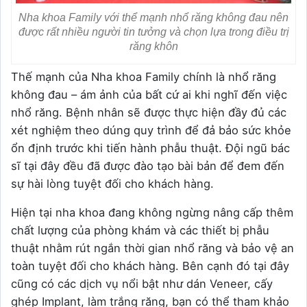
Nha khoa Family với thể mạnh nhổ răng không đau nên
được rất nhiều người tin tưởng và chọn lựa trong điều trị
răng khôn
Thế mạnh của Nha khoa Family chính là nhổ răng
không đau – ám ảnh của bất cứ ai khi nghĩ đến việc
nhổ răng. Bệnh nhân sẽ được thực hiện đầy đủ các
xét nghiệm theo dúng quy trình để đả bảo sức khỏe
ổn định trước khi tiến hành phẫu thuật. Đội ngũ bác
sĩ tại đây đều đã được đào tạo bài bản để đem đến
sự hài lòng tuyệt đối cho khách hàng.
Hiện tại nha khoa đang không ngừng nâng cấp thêm
chất lượng của phòng khám và các thiết bị phẫu
thuật nhằm rút ngắn thời gian nhổ răng và bảo vệ an
toàn tuyệt đối cho khách hàng. Bên cạnh đó tại đây
cũng có các dịch vụ nổi bật như dán Veneer, cấy
ghép Implant, làm trắng răng, bạn có thể tham khảo