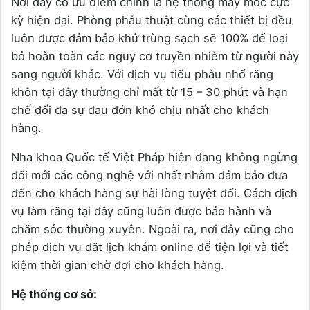
Nơi đây có ưu điểm chính là hệ thống máy móc cực
kỳ hiện đại. Phòng phẫu thuật cùng các thiết bị đều
luôn được đảm bảo khử trùng sạch sẽ 100% để loại
bỏ hoàn toàn các nguy cơ truyền nhiễm từ người này
sang người khác. Với dịch vụ tiểu phẫu nhổ răng
khôn tại đây thường chỉ mất từ 15 – 30 phút và hạn
chế đối đa sự đau đớn khó chịu nhất cho khách
hàng.
Nha khoa Quốc tế Việt Pháp hiện đang không ngừng
đổi mới các công nghệ với nhất nhằm đảm bảo đưa
đến cho khách hàng sự hài lòng tuyệt đối. Cách dịch
vụ làm răng tại đây cũng luôn được bảo hành và
chăm sóc thường xuyên. Ngoài ra, nơi đây cũng cho
phép dịch vụ đặt lịch khám online để tiện lợi và tiết
kiệm thời gian chờ đợi cho khách hàng.
Hệ thống cơ sở: