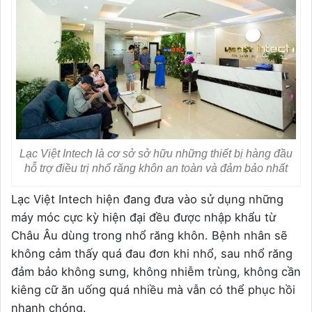
Lạc Việt Intech là cơ sở sở hữu những thiết bị hàng đầu
hỗ trợ điều trị nhổ răng khôn an toàn và đảm bảo nhất
Lạc Việt Intech hiện đang đưa vào sử dụng những
máy móc cực kỳ hiện đại đều được nhập khẩu từ
Châu Âu dùng trong nhổ răng khôn. Bệnh nhân sẽ
không cảm thấy quá đau đơn khi nhổ, sau nhổ răng
đảm bảo không sưng, không nhiễm trùng, không cần
kiêng cữ ăn uống quá nhiều mà vẫn có thể phục hồi
nhanh chóng.