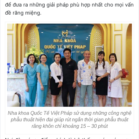
để đưa ra những giải pháp phù hợp nhất cho mọi vấn
đề răng miệng.
Nha khoa Quốc Tế Việt Pháp sử dụng những công nghệ
phẫu thuật hiện đại giúp rút ngắn thời gian phẫu thuật
răng khôn chỉ khoảng 15 – 30 phút