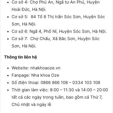
Cơ sở 4: Chợ Phú An, Ngã tư An Phú, Huyện
Hoài Đức, Hà Nội.
Cơ sở 5: 84 Tổ 8 Thị trấn Sóc Sơn, Huyện Sóc
Sơn, Hà Nội.
Cơ sở 6: Ngã 4, Phố Nỉ, Huyện Sóc Sơn, Hà Nội.
Cơ sở 7: Chợ Chấu, Xã Bắc Sơn, Huyện Sóc
Sơn, Hà Nội.
Thông tin liên hệ
Website: nhakhoaoze.vn
Fanpage: Nha khoa Oze
Số điện thoại: 0866 866 108 – 0334 103 108
Thời gian làm việc: 8:00 – 11:30 và 14:00 – 20:00
tất cả các ngày trong tuần, bao gồm cả Thứ 7,
Chủ nhật và ngày lễ