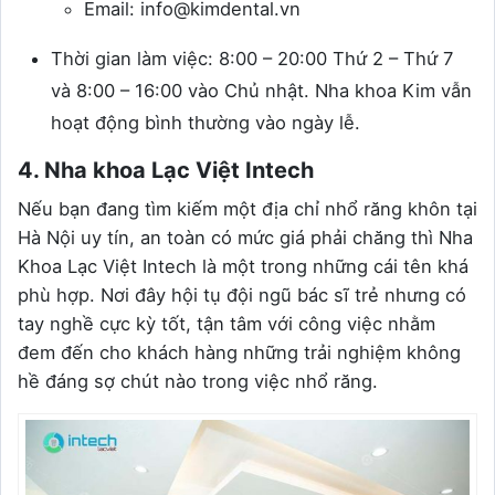
Email: info@kimdental.vn
Thời gian làm việc: 8:00 – 20:00 Thứ 2 – Thứ 7
và 8:00 – 16:00 vào Chủ nhật. Nha khoa Kim vẫn
hoạt động bình thường vào ngày lễ.
4. Nha khoa Lạc Việt Intech
Nếu bạn đang tìm kiếm một địa chỉ nhổ răng khôn tại
Hà Nội uy tín, an toàn có mức giá phải chăng thì Nha
Khoa Lạc Việt Intech là một trong những cái tên khá
phù hợp. Nơi đây hội tụ đội ngũ bác sĩ trẻ nhưng có
tay nghề cực kỳ tốt, tận tâm với công việc nhằm
đem đến cho khách hàng những trải nghiệm không
hề đáng sợ chút nào trong việc nhổ răng.