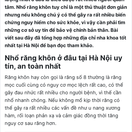
tâm. Nhổ răng khôn tuy chỉ là một thủ thuật đơn giản
nhưng nếu không chú ý có thể gây ra rất nhiều biến
chứng nguy hiểm cho sức khỏe, vì vậy cần phải tìm
những cơ sở uy tín để bảo vệ chính bản thân. Bài
viết sau đây đã tổng hợp những địa chỉ nha khoa tốt
nhất tại Hà Nội để bạn đọc tham khảo.
Nhổ răng khôn ở đâu tại Hà Nội uy
tín, an toàn nhất
Răng khôn hay còn gọi là răng số 8 thường là răng
mọc cuối cùng có nguy cơ mọc lệch rất cao, có thể
gây đau nhức rất nhiều cho người bệnh, vì thế cần
nhổ nhanh chóng. Nếu không mổ kịp thời răng có
thể gây ra rất nhiều các vấn đề như u nang xương
hàm, rối loạn phản xạ và cảm giác đồng thời tăng
nguy cơ sau răng hơn.