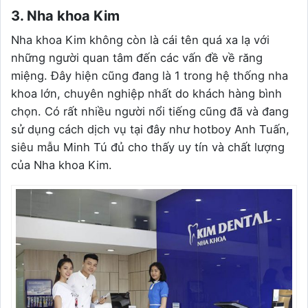
3. Nha khoa Kim
Nha khoa Kim không còn là cái tên quá xa lạ với
những người quan tâm đến các vấn đề về răng
miệng. Đây hiện cũng đang là 1 trong hệ thống nha
khoa lớn, chuyên nghiệp nhất do khách hàng bình
chọn. Có rất nhiều người nổi tiếng cũng đã và đang
sử dụng cách dịch vụ tại đây như hotboy Anh Tuấn,
siêu mẫu Minh Tú đủ cho thấy uy tín và chất lượng
của Nha khoa Kim.