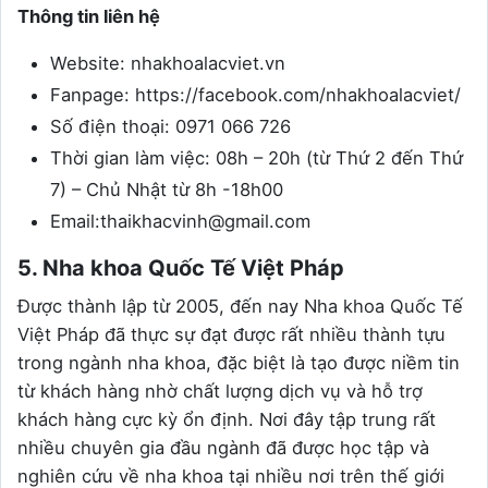
Thông tin liên hệ
Website: nhakhoalacviet.vn
Fanpage: https://facebook.com/nhakhoalacviet/
Số điện thoại: 0971 066 726
Thời gian làm việc: 08h – 20h (từ Thứ 2 đến Thứ
7) – Chủ Nhật từ 8h -18h00
Email:thaikhacvinh@gmail.com
5. Nha khoa Quốc Tế Việt Pháp
Được thành lập từ 2005, đến nay Nha khoa Quốc Tế
Việt Pháp đã thực sự đạt được rất nhiều thành tựu
trong ngành nha khoa, đặc biệt là tạo được niềm tin
từ khách hàng nhờ chất lượng dịch vụ và hỗ trợ
khách hàng cực kỳ ổn định. Nơi đây tập trung rất
nhiều chuyên gia đầu ngành đã được học tập và
nghiên cứu về nha khoa tại nhiều nơi trên thế giới