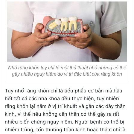
Nhổ răng khôn tuy chỉ là một thủ thuật nhỏ nhưng có thể
gây nhiều nguy hiểm do vị trí đặc biệt của răng khôn
Tuy nhổ răng khôn chỉ là tiểu phẫu cơ bản mà hầu
hết tất cả các nha khoa đều thực hiện, tuy nhiên
răng khôn lại nằm ở vị trí khuất và gần các dây thần
kinh, vì thế nếu không cẩn thận có thể gây ra rất
nhiều biến chứng nguy hiểm. Người bệnh có thể bị
nhiễm trùng, tổn thương thần kinh hoặc thậm chí là