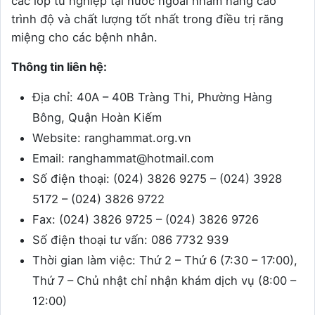
các lớp tu nghiệp tại nước ngoài nhằm nâng cao
trình độ và chất lượng tốt nhất trong điều trị răng
miệng cho các bệnh nhân.
Thông tin liên hệ:
Địa chỉ: 40A – 40B Tràng Thi, Phường Hàng
Bông, Quận Hoàn Kiếm
Website: ranghammat.org.vn
Email: ranghammat@hotmail.com
Số điện thoại: (024) 3826 9275 – (024) 3928
5172 – (024) 3826 9722
Fax: (024) 3826 9725 – (024) 3826 9726
Số điện thoại tư vấn: 086 7732 939
Thời gian làm việc: Thứ 2 – Thứ 6 (7:30 – 17:00),
Thứ 7 – Chủ nhật chỉ nhận khám dịch vụ (8:00 –
12:00)