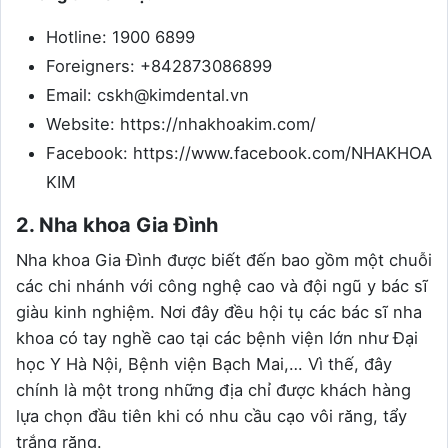
Hotline: 1900 6899
Foreigners: +842873086899
Email: cskh@kimdental.vn
Website: https://nhakhoakim.com/
Facebook: https://www.facebook.com/NHAKHOA
KIM
2. Nha khoa Gia Đình
Nha khoa Gia Đình được biết đến bao gồm một chuỗi
các chi nhánh với công nghệ cao và đội ngũ y bác sĩ
giàu kinh nghiệm. Nơi đây đều hội tụ các bác sĩ nha
khoa có tay nghề cao tại các bệnh viện lớn như Đại
học Y Hà Nội, Bệnh viện Bạch Mai,… Vì thế, đây
chính là một trong những địa chỉ được khách hàng
lựa chọn đầu tiên khi có nhu cầu cạo vôi răng, tẩy
trắng răng.