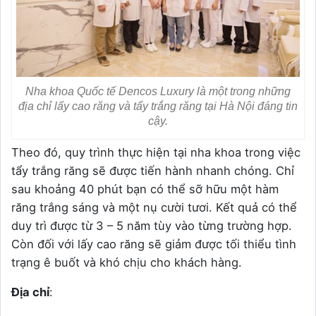
Nha khoa Quốc tế Dencos Luxury là một trong những
địa chỉ lấy cao răng và tẩy trắng răng tại Hà Nội đáng tin
cậy.
Theo đó, quy trình thực hiện tại nha khoa trong việc
tẩy trắng răng sẽ được tiến hành nhanh chóng. Chỉ
sau khoảng 40 phút bạn có thể sỡ hữu một hàm
răng trắng sáng và một nụ cười tươi. Kết quả có thể
duy trì được từ 3 – 5 năm tùy vào từng trường hợp.
Còn đối với lấy cao răng sẽ giảm được tối thiểu tình
trạng ê buốt và khó chịu cho khách hàng.
Địa chỉ
: