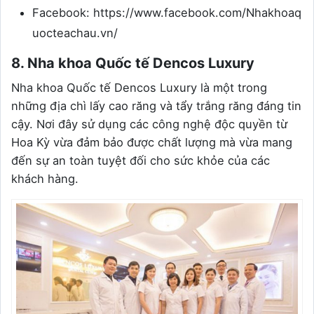
Facebook: https://www.facebook.com/Nhakhoaq
uocteachau.vn/
8. Nha khoa Quốc tế Dencos Luxury
Nha khoa Quốc tế Dencos Luxury là một trong
những địa chì lấy cao răng và tẩy trắng răng đáng tin
cậy. Nơi đây sử dụng các công nghệ độc quyền từ
Hoa Kỳ vừa đảm bảo được chất lượng mà vừa mang
đến sự an toàn tuyệt đối cho sức khỏe của các
khách hàng.