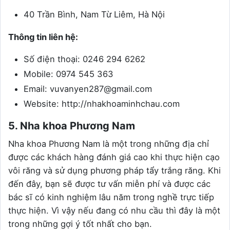
40 Trần Bình, Nam Từ Liêm, Hà Nội
Thông tin liên hệ:
Số điện thoại: 0246 294 6262
Mobile: 0974 545 363
Email: vuvanyen287@gmail.com
Website: http://nhakhoaminhchau.com
5. Nha khoa Phương Nam
Nha khoa Phương Nam là một trong những địa chỉ
được các khách hàng đánh giá cao khi thực hiện cạo
vôi răng và sử dụng phương pháp tẩy trắng răng. Khi
đến đây, bạn sẽ được tư vấn miễn phí và được các
bác sĩ có kinh nghiệm lâu năm trong nghề trực tiếp
thực hiện. Vì vậy nếu đang có nhu cầu thì đây là một
trong những gợi ý tốt nhất cho bạn.