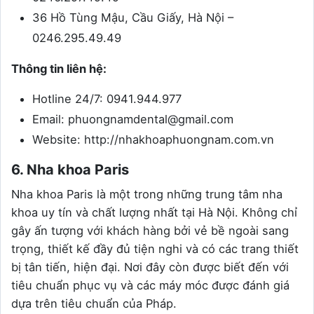
36 Hồ Tùng Mậu, Cầu Giấy, Hà Nội –
0246.295.49.49
Thông tin liên hệ:
Hotline 24/7: 0941.944.977
Email: phuongnamdental@gmail.com
Website: http://nhakhoaphuongnam.com.vn
6. Nha khoa Paris
Nha khoa Paris là một trong những trung tâm nha
khoa uy tín và chất lượng nhất tại Hà Nội. Không chỉ
gây ấn tượng với khách hàng bởi vẻ bề ngoài sang
trọng, thiết kế đầy đủ tiện nghi và có các trang thiết
bị tân tiến, hiện đại. Nơi đây còn được biết đến với
tiêu chuẩn phục vụ và các máy móc được đánh giá
dựa trên tiêu chuẩn của Pháp.