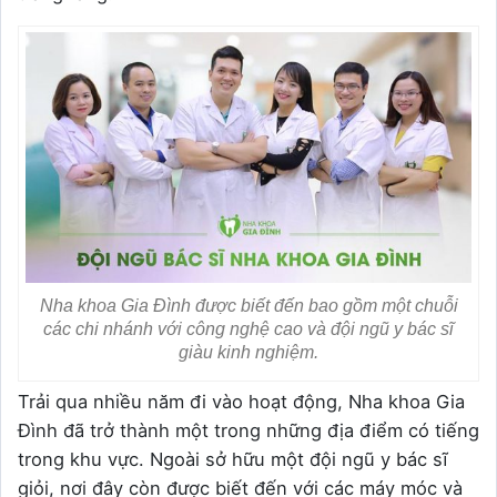
Nha khoa Gia Đình được biết đến bao gồm một chuỗi
các chi nhánh với công nghệ cao và đội ngũ y bác sĩ
giàu kinh nghiệm.
Trải qua nhiều năm đi vào hoạt động, Nha khoa Gia
Đình đã trở thành một trong những địa điểm có tiếng
trong khu vực. Ngoài sở hữu một đội ngũ y bác sĩ
giỏi, nơi đây còn được biết đến với các máy móc và