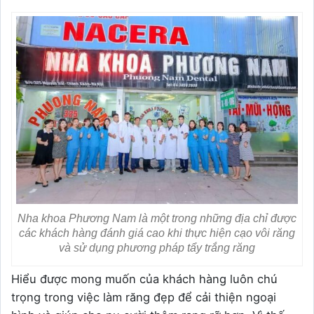
Nha khoa Phương Nam là một trong những địa chỉ được
các khách hàng đánh giá cao khi thực hiện cạo vôi răng
và sử dụng phương pháp tẩy trắng răng
Hiểu được mong muốn của khách hàng luôn chú
trọng trong việc làm răng đẹp để cải thiện ngoại