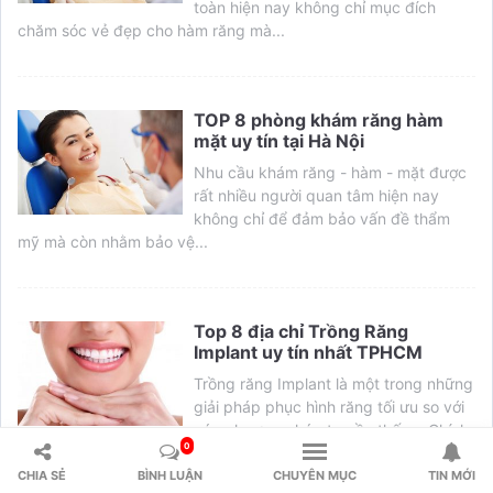
toàn hiện nay không chỉ mục đích
chăm sóc vẻ đẹp cho hàm răng mà...
TOP 8 phòng khám răng hàm
mặt uy tín tại Hà Nội
Nhu cầu khám răng - hàm - mặt được
rất nhiều người quan tâm hiện nay
không chỉ để đảm bảo vấn đề thẩm
mỹ mà còn nhằm bảo vệ...
Top 8 địa chỉ Trồng Răng
Implant uy tín nhất TPHCM
Trồng răng Implant là một trong những
giải pháp phục hình răng tối ưu so với
các phương pháp truyền thống. Chính
0
vì thế mà kỹ thuật trồng răng này...
CHIA SẺ
BÌNH LUẬN
CHUYÊN MỤC
TIN MỚI