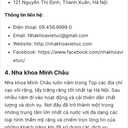
121 Nguyễn Thị Định, Thanh Xuân, Hà Nội
Thông tin liên hệ:
Điện thoại: 09.456.9999.0
Email: Nhakhoavietuc@gmail.com
Website: http://nhakhoavietuc.com
Facebook: https://www.facebook.com/nhakhoavi
etuc/
4. Nha khoa Minh Châu
Nha khoa Minh Châu luôn nằm trong Top các địa chỉ
cạo vôi răng, tẩy trắng răng tốt nhất tại Hà Nội. Sau
nhiều năm đi vào hoạt động và cải thiện dần chất
lượng và dịch vụ. Nơi đây đã trở thành một trong
những trung tâm lớn nhất cả nước với đa dạng các
loại hình thẩm mỹ răng và chiếm trọn lòng tin của
những khách hàng khi đã sử dụng các dịch vụ.