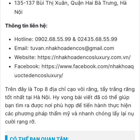
135-137 Bùi Thị Xuân, Quận Hai Bà Trưng, Hà
Nội
Thông tin liên hệ:
Hotline: 0902.68.55.99 & 02435.68.55.99
Email: tuvan.nhakhoadencos@gmail.com
Website: https://nhakhoadencosluxury.com.vn/
Facebook: https://www.facebook.com/nhakhoaq
uoctedencosluxury/
Trên đây là Top 8 địa chỉ cạo vôi răng, tẩy trắng răng
tốt nhất tại Hà Nội. Hy vọng bài viết đã có thể giúp
bạn tìm ra được nơi phù hợp để tiến hành thực hiện
các phương pháp thẩm mỹ và nhanh chóng lấy lại nụ
cười rạng rỡ.
CÓ THỂ BẠN QUAN TÂM: