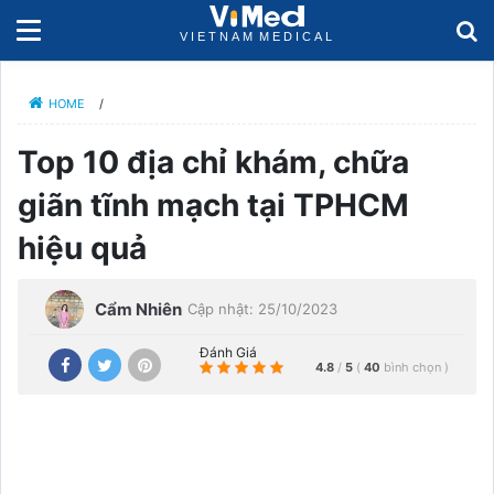
HOME
/
Top 10 địa chỉ khám, chữa
giãn tĩnh mạch tại TPHCM
hiệu quả
Cẩm Nhiên
Cập nhật: 25/10/2023
Đánh Giá
4.8
/
5
(
40
bình chọn
)