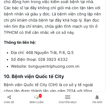
chủ động hơn trong việc kiểm soát bệnh tại nhà.
Các bác sĩ tại đây không chỉ giỏi mà còn tận tâm với
bệnh nhân và giàu y đức. Là bệnh viện công lập nên
chi phí khám chữa bệnh tại đây khá hợp lý. Bạn đọc
nên tìm địa chỉ khám, chữa giãn tĩnh mạch uy tín ở
TPHCM có thể cân nhắc về cơ sở này.
Thông tin liên hệ:
Địa chỉ: 468 Nguyễn Trãi, P.8, Q.5
Số điện thoại: 028 3923 4332
Website: bvnguyentriphuong.com.vn
10. Bệnh viện Quốc tế City
Bệnh viện Quốc tế City (CIH) là cơ sở y tế ngoài
công lập được thành lập vào năm 2014 với tổng
cộng 21 chuyên khoa khác nhau. Bệnh viện được
0
CHIA SẺ
BÌNH LUẬN
CHUYÊN MỤC
TIN MỚI
thành lập với mong muốn mang đến các dịch vụ