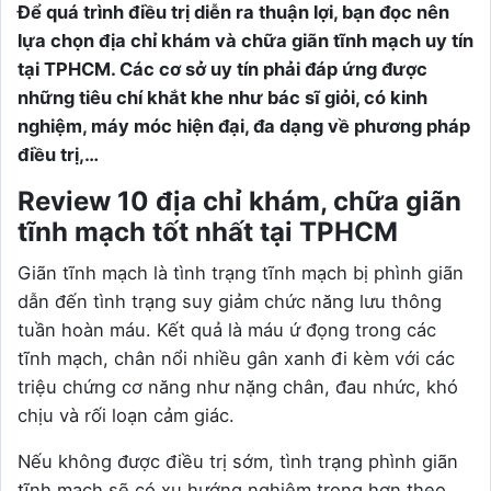
Để quá trình điều trị diễn ra thuận lợi, bạn đọc nên
lựa chọn địa chỉ khám và chữa giãn tĩnh mạch uy tín
tại TPHCM. Các cơ sở uy tín phải đáp ứng được
những tiêu chí khắt khe như bác sĩ giỏi, có kinh
nghiệm, máy móc hiện đại, đa dạng về phương pháp
điều trị,…
Review 10 địa chỉ khám, chữa giãn
tĩnh mạch tốt nhất tại TPHCM
Giãn tĩnh mạch là tình trạng tĩnh mạch bị phình giãn
dẫn đến tình trạng suy giảm chức năng lưu thông
tuần hoàn máu. Kết quả là máu ứ đọng trong các
tĩnh mạch, chân nổi nhiều gân xanh đi kèm với các
triệu chứng cơ năng như nặng chân, đau nhức, khó
chịu và rối loạn cảm giác.
Nếu không được điều trị sớm, tình trạng phình giãn
tĩnh mạch sẽ có xu hướng nghiêm trọng hơn theo