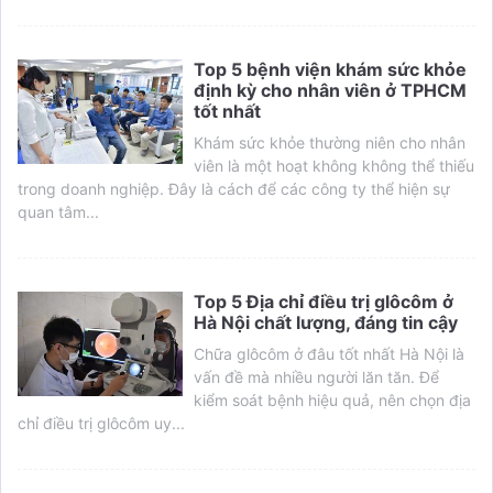
Top 5 bệnh viện khám sức khỏe
định kỳ cho nhân viên ở TPHCM
tốt nhất
Khám sức khỏe thường niên cho nhân
viên là một hoạt không không thể thiếu
trong doanh nghiệp. Đây là cách để các công ty thể hiện sự
quan tâm...
Top 5 Địa chỉ điều trị glôcôm ở
Hà Nội chất lượng, đáng tin cậy
Chữa glôcôm ở đâu tốt nhất Hà Nội là
vấn đề mà nhiều người lăn tăn. Để
kiểm soát bệnh hiệu quả, nên chọn địa
chỉ điều trị glôcôm uy...