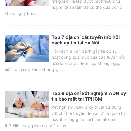
nhi giỏi ở Hà Nội được rất nhiều phụ
huynh quan tâm để có thể đưa con đi
khám ngay khi...
Top 7 địa chỉ cắt tuyến mồ hôi
nách uy tín tại Hà Nội
Hôi nách là căn bệnh gây ra do sự
hoạt động quá mức của các tuyến mồ
hôi dưới nách. Bệnh tuy không nguy
hiểm cho sức khỏe nhưng lại...
Top 6 địa chỉ xét nghiệm ADN uy
tín bảo mật tại TPHCM
Xét nghiệm ADN là kỹ thuật sử dụng
vật chất di truyền để xác định quan hệ
huyết thống giữa hai hoặc nhiều cá
thể. Hiện nay, phương pháp này...