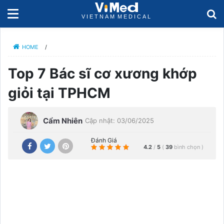
HOME
/
Top 7 Bác sĩ cơ xương khớp
giỏi tại TPHCM
Cẩm Nhiên
Cập nhật: 03/06/2025
Đánh Giá
4.2
/
5
(
39
bình chọn
)