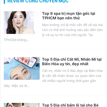
REVIEW CÙNG CHUYÊN MỤC
Top 9 spa trị mụn tận gốc tại
TPHCM bạn nên thử
Mụn không chỉ là một vấn đề về da mà
còn có thể ảnh hưởng sâu sắc đến tâm
lý và sự tự tin của mỗi người. Tại
TPHCM không...
Top 5 Địa chỉ Cắt Mí, Nhấn Mí tại
Biên Hòa uy tín, đẹp nhất
Cắt mí, nhấn mí ở đâu đẹp tại Biên Hòa
là vấn đề nhận được sự quan tâm của
rất nhiều người trong thời gian gần
đây. Mặc dù là...
Top 5 Địa chỉ bấm lỗ tai cho Bé