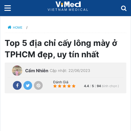
HOME
/
Top 5 địa chỉ cấy lông mày ở
TPHCM đẹp, uy tín nhất
Cẩm Nhiên
Cập nhật: 22/06/2023
Đánh Giá
4.4
/
5
(
94
bình chọn
)