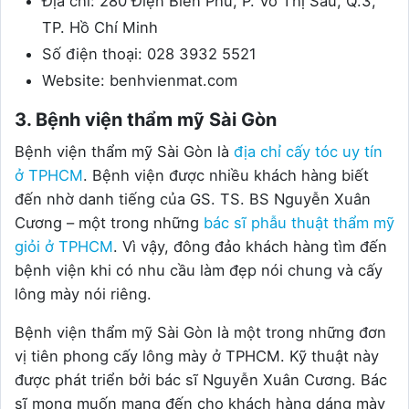
Địa chỉ: 280 Điện Biên Phủ, P. Võ Thị Sáu, Q.3,
TP. Hồ Chí Minh
Số điện thoại: 028 3932 5521
Website: benhvienmat.com
3. Bệnh viện thẩm mỹ Sài Gòn
Bệnh viện thẩm mỹ Sài Gòn là
địa chỉ cấy tóc uy tín
ở TPHCM
. Bệnh viện được nhiều khách hàng biết
đến nhờ danh tiếng của GS. TS. BS Nguyễn Xuân
Cương – một trong những
bác sĩ phẫu thuật thẩm mỹ
giỏi ở TPHCM
. Vì vậy, đông đảo khách hàng tìm đến
bệnh viện khi có nhu cầu làm đẹp nói chung và cấy
lông mày nói riêng.
Bệnh viện thẩm mỹ Sài Gòn là một trong những đơn
vị tiên phong cấy lông mày ở TPHCM. Kỹ thuật này
được phát triển bởi bác sĩ Nguyễn Xuân Cương. Bác
sĩ mong muốn mang đến cho khách hàng dáng mày