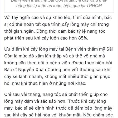
Bệnh viện thẩm mỹ Sài Gòn là địa chỉ cấy lông mày
bằng tóc tự thân an toàn, hiệu quả tại TPHCM
Với tay nghề cao và sự khéo léo, tỉ mỉ của mình, bác
sĩ có thể hoàn tất quá trình cấy lông mày chỉ trong
thời gian ngắn. Đồng thời đảm bảo tỷ lệ nang tóc
phát triển sau khi cấy luôn cao hơn 85%.
Ưu điểm khi cấy lông mày tại Bệnh viện thẩm mỹ Sài
Gòn là mức độ xâm lấn thấp và có thể về nhà mà
không cần theo dõi ở bệnh viện. Được thực hiện bởi
Bác sĩ Nguyễn Xuân Cương nên vết thương sau khi
cấy sẽ lành nhanh, không mất nhiều thời gian phục
hồi như khi thực hiện ở những nơi khác.
Chỉ sau vài tháng, nang tóc sẽ phát triển giúp cho
lông mày đậm và sắc sảo hơn. Trước khi cấy lông
mày, bác sĩ sẽ định hình trước để đảm bảo lông mày
sau khi cấy sẽ hài hòa với khuôn mặt. Nếu chăm sóc