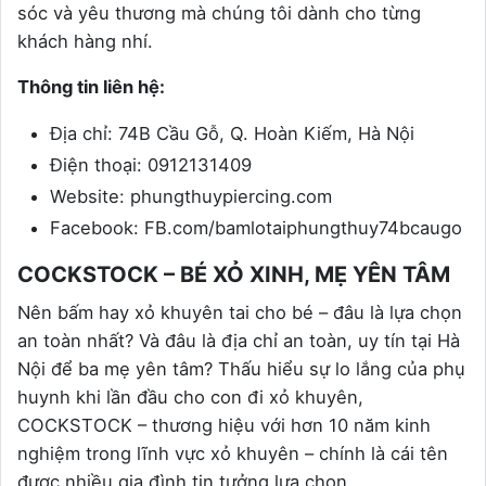
sóc và yêu thương mà chúng tôi dành cho từng
khách hàng nhí.
Thông tin liên hệ:
Địa chỉ: 74B Cầu Gỗ, Q. Hoàn Kiếm, Hà Nội
Điện thoại: 0912131409
Website: phungthuypiercing.com
Facebook: FB.com/bamlotaiphungthuy74bcaugo
COCKSTOCK – BÉ XỎ XINH, MẸ YÊN TÂM
Nên bấm hay xỏ khuyên tai cho bé – đâu là lựa chọn
an toàn nhất? Và đâu là địa chỉ an toàn, uy tín tại Hà
Nội để ba mẹ yên tâm? Thấu hiểu sự lo lắng của phụ
huynh khi lần đầu cho con đi xỏ khuyên,
COCKSTOCK – thương hiệu với hơn 10 năm kinh
nghiệm trong lĩnh vực xỏ khuyên – chính là cái tên
được nhiều gia đình tin tưởng lựa chọn.