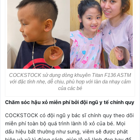
COCKSTOCK sử dụng dòng khuyên Titan F136 ASTM
với đặc tính nhẹ, dễ chịu, phù hợp với làn da nhạy cảm
của các bé
Chăm sóc hậu xỏ miễn phí bởi đội ngũ y tế chính quy
COCKSTOCK có đội ngũ y bác sĩ chính quy theo dõi
miễn phí toàn bộ quá trình lành lỗ xỏ của bé. Mọi
dấu hiệu bất thường như sưng, viêm sẽ được phát
hiện và xử lý đúng cách, giúp lỗ xỏ lành đẹp hay để