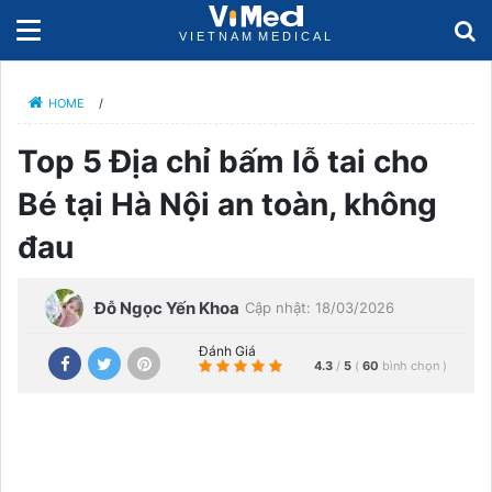
HOME
/
Top 5 Địa chỉ bấm lỗ tai cho
Bé tại Hà Nội an toàn, không
đau
Đỗ Ngọc Yến Khoa
Cập nhật: 18/03/2026
Đánh Giá
4.3
/
5
(
60
bình chọn
)