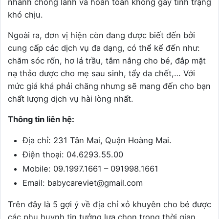
nhanh chóng lành và hoàn toàn không gây tình trạng
khó chịu.
Ngoài ra, đơn vị hiện còn đang được biết đến bởi
cung cấp các dịch vụ đa dạng, có thể kể đến như:
chăm sóc rốn, hơ lá trầu, tắm nắng cho bé, đắp mặt
nạ thảo dược cho mẹ sau sinh, tẩy da chết,… Với
mức giá khá phải chăng nhưng sẽ mang đến cho bạn
chất lượng dịch vụ hài lòng nhất.
Thông tin liên hệ:
Địa chỉ: 231 Tân Mai, Quận Hoàng Mai.
Điện thoại: 04.6293.55.00
Mobile: 09.1997.1661 – 091998.1661
Email: babycareviet@gmail.com
Trên đây là 5 gợi ý về địa chỉ xỏ khuyên cho bé được
các phụ huynh tin tưởng lựa chọn trong thời gian