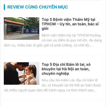
REVIEW CÙNG CHUYÊN MỤC
Top 5 Bệnh viện Thẩm Mỹ tại
TPHCM – Uy tín, an toàn, bác sĩ
giỏi
Bệnh viện thẩm mỹ tại TPHCM thường
có các ưu điểm là quy mô lớn, đa dạng
dịch vụ, nhiều bác sĩ giỏi, giá cả phải chăng, có chế độ...
Top 5 Địa chỉ Bấm lỗ tai, xỏ
khuyên tại Hà Nội an toàn,
chuyên nghiệp
Nhu cầu tìm kiếm các địa chỉ bấm lỗ
tai, xỏ khuyên tại Hà Nội an toàn được
rất nhiều người quan tâm để tránh nguy cơ hình thành sẹo...