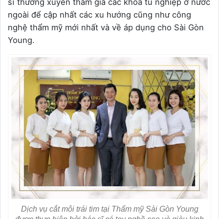
sĩ thường xuyên tham gia các khóa tu nghiệp ở nước
ngoài để cập nhất các xu hướng cũng như công
nghệ thẩm mỹ mới nhất và về áp dụng cho Sài Gòn
Young.
Dịch vụ cắt môi trái tim tại Thẩm mỹ Sài Gòn Young