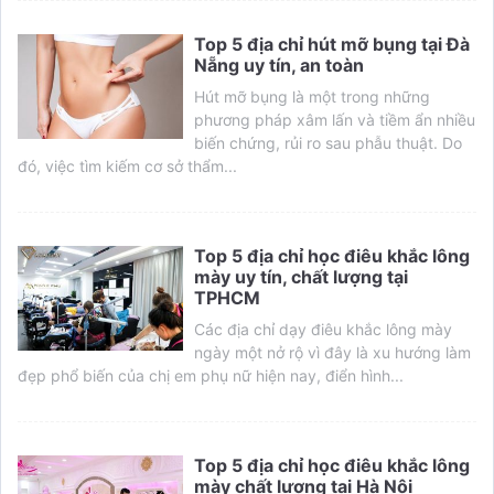
Top 5 địa chỉ hút mỡ bụng tại Đà
Nẵng uy tín, an toàn
Hút mỡ bụng là một trong những
phương pháp xâm lấn và tiềm ẩn nhiều
biến chứng, rủi ro sau phẫu thuật. Do
đó, việc tìm kiếm cơ sở thẩm...
Top 5 địa chỉ học điêu khắc lông
mày uy tín, chất lượng tại
TPHCM
Các địa chỉ dạy điêu khắc lông mày
ngày một nở rộ vì đây là xu hướng làm
đẹp phổ biến của chị em phụ nữ hiện nay, điển hình...
Top 5 địa chỉ học điêu khắc lông
mày chất lượng tại Hà Nội