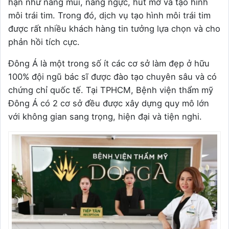
hạn như nâng mũi, nâng ngực, hút mỡ và tạo hình
môi trái tim. Trong đó, dịch vụ tạo hình môi trái tim
được rất nhiều khách hàng tin tưởng lựa chọn và cho
phản hồi tích cực.
Đông Á là một trong số ít các cơ sở làm đẹp ở hữu
100% đội ngũ bác sĩ được đào tạo chuyên sâu và có
chứng chỉ quốc tế. Tại TPHCM, Bệnh viện thẩm mỹ
Đông Á có 2 cơ sở đều được xây dựng quy mô lớn
với không gian sang trọng, hiện đại và tiện nghi.