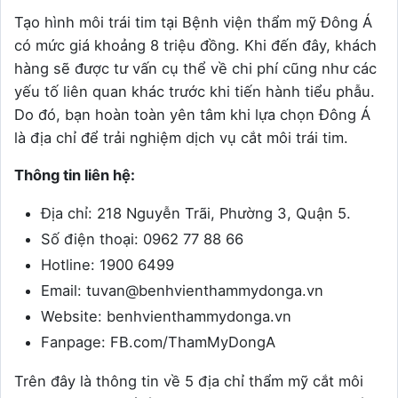
Tạo hình môi trái tim tại Bệnh viện thẩm mỹ Đông Á
có mức giá khoảng 8 triệu đồng. Khi đến đây, khách
hàng sẽ được tư vấn cụ thể về chi phí cũng như các
yếu tố liên quan khác trước khi tiến hành tiểu phẫu.
Do đó, bạn hoàn toàn yên tâm khi lựa chọn Đông Á
là địa chỉ để trải nghiệm dịch vụ cắt môi trái tim.
Thông tin liên hệ:
Địa chỉ: 218 Nguyễn Trãi, Phường 3, Quận 5.
Số điện thoại: 0962 77 88 66
Hotline: 1900 6499
Email: tuvan@benhvienthammydonga.vn
Website: benhvienthammydonga.vn
Fanpage: FB.com/ThamMyDongA
Trên đây là thông tin về 5 địa chỉ thẩm mỹ cắt môi