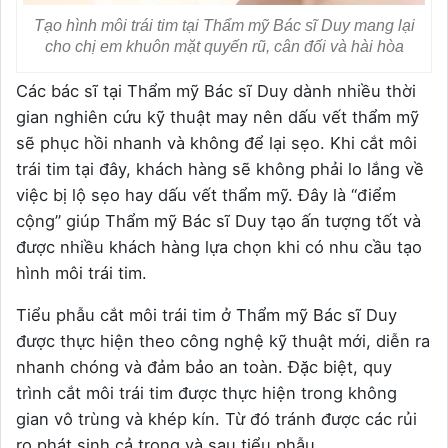
Tạo hình môi trái tim tại Thẩm mỹ Bác sĩ Duy mang lại
cho chị em khuôn mặt quyến rũ, cân đối và hài hòa
Các bác sĩ tại Thẩm mỹ Bác sĩ Duy dành nhiều thời
gian nghiên cứu kỹ thuật may nên dấu vết thẩm mỹ
sẽ phục hồi nhanh và không để lại sẹo. Khi cắt môi
trái tim tại đây, khách hàng sẽ không phải lo lắng về
việc bị lộ sẹo hay dấu vết thẩm mỹ. Đây là “điểm
cộng” giúp Thẩm mỹ Bác sĩ Duy tạo ấn tượng tốt và
được nhiều khách hàng lựa chọn khi có nhu cầu tạo
hình môi trái tim.
Tiểu phẫu cắt môi trái tim ở Thẩm mỹ Bác sĩ Duy
được thực hiện theo công nghệ kỹ thuật mới, diễn ra
nhanh chóng và đảm bảo an toàn. Đặc biệt, quy
trình cắt môi trái tim được thực hiện trong không
gian vô trùng và khép kín. Từ đó tránh được các rủi
ro phát sinh cả trong và sau tiểu phẫu.