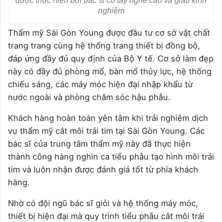
được thực hiện bởi bác sĩ có tay nghề cao và giàu kinh
nghiệm
Thẩm mỹ Sài Gòn Young được đầu tư cơ sở vật chất
trang trang cùng hệ thống trang thiết bị đồng bộ,
đáp ứng đầy đủ quy định của Bộ Y tế. Cơ sở làm đẹp
này có đầy đủ phòng mổ, bàn mổ thủy lực, hệ thống
chiếu sáng, các máy móc hiện đại nhập khẩu từ
nước ngoài và phòng chăm sóc hậu phẫu.
Khách hàng hoàn toàn yên tâm khi trải nghiệm dịch
vụ thẩm mỹ cắt môi trái tim tại Sài Gòn Young. Các
bác sĩ của trung tâm thẩm mỹ này đã thực hiện
thành công hàng nghìn ca tiểu phẫu tạo hình môi trái
tim và luôn nhận được đánh giá tốt từ phía khách
hàng.
Nhờ có đội ngũ bác sĩ giỏi và hệ thống máy móc,
thiết bị hiện đại mà quy trình tiểu phẫu cắt môi trái