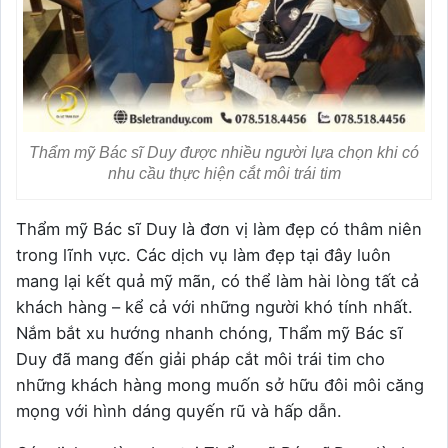
Thẩm mỹ Bác sĩ Duy được nhiều người lựa chọn khi có
nhu cầu thực hiện cắt môi trái tim
Thẩm mỹ Bác sĩ Duy là đơn vị làm đẹp có thâm niên
trong lĩnh vực. Các dịch vụ làm đẹp tại đây luôn
mang lại kết quả mỹ mãn, có thể làm hài lòng tất cả
khách hàng – kể cả với những người khó tính nhất.
Nắm bắt xu hướng nhanh chóng, Thẩm mỹ Bác sĩ
Duy đã mang đến giải pháp cắt môi trái tim cho
những khách hàng mong muốn sở hữu đôi môi căng
mọng với hình dáng quyến rũ và hấp dẫn.