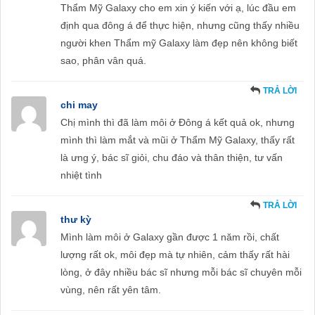
Thẩm Mỹ Galaxy cho em xin ý kiến với ạ, lúc đầu em
định qua đông á để thực hiện, nhưng cũng thấy nhiều
người khen Thẩm mỹ Galaxy làm đẹp nên không biết
sao, phân vân quá.
TRẢ LỜI
chi may
Chị mình thì đã làm môi ở Đông á kết quả ok, nhưng
mình thì làm mắt và mũi ở Thẩm Mỹ Galaxy, thấy rất
là ưng ý, bác sĩ giỏi, chu đáo và thân thiện, tư vấn
nhiệt tình
TRẢ LỜI
thư kỳ
Mình làm môi ở Galaxy gần được 1 năm rồi, chất
lượng rất ok, môi đẹp mà tự nhiên, cảm thấy rất hài
lòng, ở đây nhiều bác sĩ nhưng mỗi bác sĩ chuyên mỗi
vùng, nên rất yên tâm.