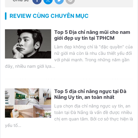
REVIEW CÙNG CHUYÊN MỤC
Top 5 Địa chỉ nâng mũi cho nam
giới đẹp uy tín tại TPHCM
Làm đẹp không chỉ là "đặc quyền" của
nữ giới mà còn là nhu cầu thiết yếu đối
với phái mạnh. Trong những năm gần
đây, nhiều nam giới lựa...
Top 5 địa chỉ nâng ngực tại Đà
Nẵng Uy tín, an toàn nhất
Lựa chọn địa chỉ nâng ngực uy tín, an
toàn tại Đà Nẵng là vấn đề được nhiều
chị em quan tâm. Bởi cơ sở thực hiện là
yếu tố...