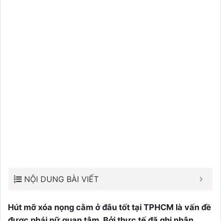
NỘI DUNG BÀI VIẾT
Hút mỡ xóa nọng cằm ở đâu tốt tại TPHCM là vấn đề
được phái nữ quan tâm. Bởi thực tế đã ghi nhận