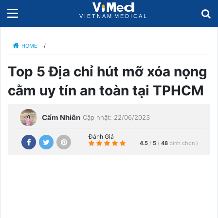
HOME
/
Top 5 Địa chỉ hút mỡ xóa nọng
cằm uy tín an toàn tại TPHCM
Cẩm Nhiên
Cập nhật: 22/06/2023
Đánh Giá
4.5
/
5
(
48
bình chọn
)