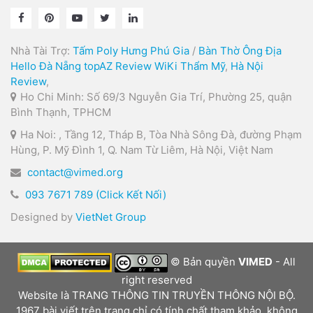
Nhà Tài Trợ:
Tấm Poly Hưng Phú Gia
/
Bàn Thờ Ông Địa
Hello Đà Nẵng
topAZ Review
WiKi Thẩm Mỹ
,
Hà Nội
Review
,
Ho Chi Minh: Số 69/3 Nguyễn Gia Trí, Phường 25, quận
Bình Thạnh, TPHCM
Ha Noi: , Tầng 12, Tháp B, Tòa Nhà Sông Đà, đường Phạm
Hùng, P. Mỹ Đình 1, Q. Nam Từ Liêm, Hà Nội, Việt Nam
contact@vimed.org
093 7671 789 (Click Kết Nối)
Designed by
VietNet Group
© Bản quyền
VIMED
- All
right reserved
Website là TRANG THÔNG TIN TRUYỀN THÔNG NỘI BỘ.
1967 bài viết trên trang chỉ có tính chất tham khảo, không