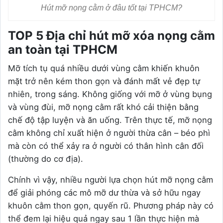
Hút mỡ nọng cằm ở đâu tốt tại TPHCM?
TOP 5 Địa chỉ hút mỡ xóa nọng cằm
an toàn tại TPHCM
Mỡ tích tụ quá nhiều dưới vùng cằm khiến khuôn
mặt trở nên kém thon gọn và đánh mất vẻ đẹp tự
nhiên, trong sáng. Không giống với mỡ ở vùng bụng
và vùng đùi, mỡ nọng cằm rất khó cải thiện bằng
chế độ tập luyện và ăn uống. Trên thực tế, mỡ nọng
cằm không chỉ xuất hiện ở người thừa cân – béo phì
mà còn có thể xảy ra ở người có thân hình cân đối
(thường do cơ địa).
Chính vì vậy, nhiều người lựa chọn hút mỡ nọng cằm
để giải phóng các mô mỡ dư thừa và sở hữu ngay
khuôn cằm thon gọn, quyến rũ. Phương pháp này có
thể đem lại hiệu quả ngay sau 1 lần thực hiện mà