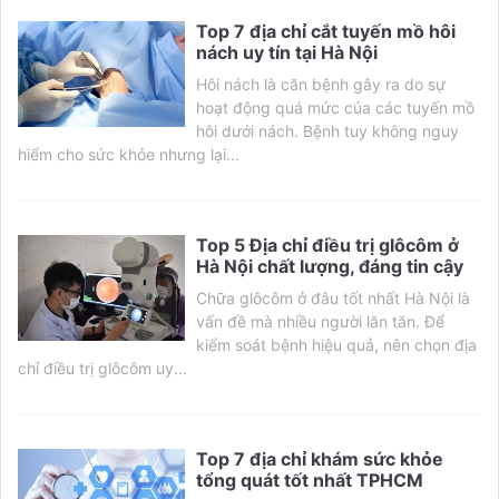
Top 7 địa chỉ cắt tuyến mồ hôi
nách uy tín tại Hà Nội
Hôi nách là căn bệnh gây ra do sự
hoạt động quá mức của các tuyến mồ
hôi dưới nách. Bệnh tuy không nguy
hiểm cho sức khỏe nhưng lại...
Top 5 Địa chỉ điều trị glôcôm ở
Hà Nội chất lượng, đáng tin cậy
Chữa glôcôm ở đâu tốt nhất Hà Nội là
vấn đề mà nhiều người lăn tăn. Để
kiểm soát bệnh hiệu quả, nên chọn địa
chỉ điều trị glôcôm uy...
Top 7 địa chỉ khám sức khỏe
tổng quát tốt nhất TPHCM