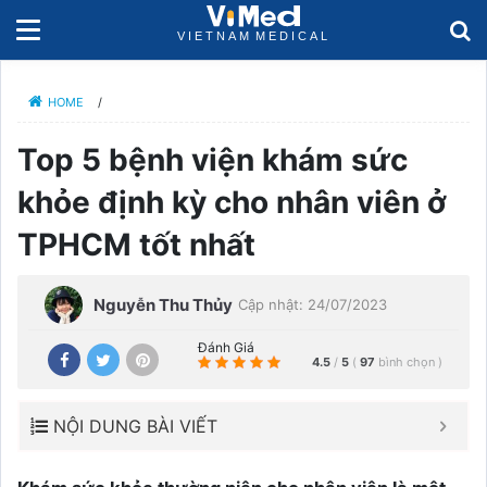
HOME
/
Top 5 bệnh viện khám sức
khỏe định kỳ cho nhân viên ở
TPHCM tốt nhất
Nguyễn Thu Thủy
Cập nhật: 24/07/2023
Đánh Giá
4.5
/
5
(
97
bình chọn
)
NỘI DUNG BÀI VIẾT