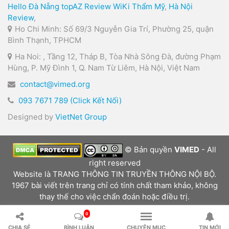
Hello Đà Nẵng
topAZ Review
WiKi Thẩm Mỹ
,
Hà Nội
Review
,
Ho Chi Minh: Số 69/3 Nguyễn Gia Trí, Phường 25, quận
Bình Thạnh, TPHCM
Ha Noi: , Tầng 12, Tháp B, Tòa Nhà Sông Đà, đường Phạm
Hùng, P. Mỹ Đình 1, Q. Nam Từ Liêm, Hà Nội, Việt Nam
contact@vimed.org
093 7671 789 (Click Kết Nối)
Designed by
VietNet Group
© Bản quyền
VIMED
- All
right reserved
Website là TRANG THÔNG TIN TRUYỀN THÔNG NỘI BỘ.
1967 bài viết trên trang chỉ có tính chất tham khảo, không
thay thế cho việc chẩn đoán hoặc điều trị.
0
CHIA SẺ
BÌNH LUẬN
CHUYÊN MỤC
TIN MỚI