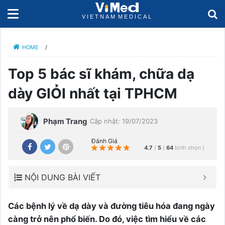
HOME
/
Top 5 bác sĩ khám, chữa dạ
dày GIỎI nhất tại TPHCM
Phạm Trang
Cập nhật: 19/07/2023
Đánh Giá
4.7
/
5
(
64
bình chọn
)
NỘI DUNG BÀI VIẾT
Các bệnh lý về dạ dày và đường tiêu hóa đang ngày
càng trở nên phổ biến. Do đó, việc tìm hiểu về các