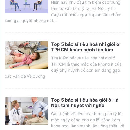
Hiện nay nhu cầu tìm kiếm các trung
tâm tư vấn tâm lý tại Hà Nội uy tín
được rất nhiều người quan tâm nhằm
sớm giải quyết những nút...
Top 5 bác sĩ tiêu hoá nhi giỏi ở
TPHCM khám bệnh tận tâm
Tìm kiếm bác sĩ tiêu hóa nhi giỏi ở
TPHCM là thắc mắc của không ít của
quý phụ huynh có con em đang gặp
các vấn đề về đường...
Top 5 bác sĩ tiêu hóa giỏi ở Hà
Nội, tâm huyết với nghề
Các bệnh về tiêu hóa thường có tỷ lệ
mắc ngày càng cao do lối sống kém
khoa học, lành mạnh, ăn uống thiếu vệ