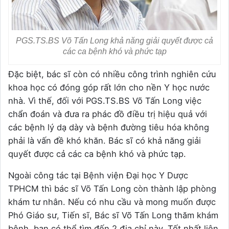
PGS.TS.BS Võ Tấn Long khả năng giải quyết được cả
các ca bệnh khó và phức tạp
Đặc biệt, bác sĩ còn có nhiều công trình nghiên cứu
khoa học có đóng góp rất lớn cho nền Y học nước
nhà. Vì thế, đối với PGS.TS.BS Võ Tấn Long việc
chẩn đoán và đưa ra phác đồ điều trị hiệu quả với
các bệnh lý dạ dày và bệnh đường tiêu hóa không
phải là vấn đề khó khăn. Bác sĩ có khả năng giải
quyết được cả các ca bệnh khó và phức tạp.
Ngoài công tác tại Bệnh viện Đại học Y Dược
TPHCM thì bác sĩ Võ Tấn Long còn thành lập phòng
khám tư nhân. Nếu có nhu cầu và mong muốn được
Phó Giáo sư, Tiến sĩ, Bác sĩ Võ Tấn Long thăm khám
bệnh, bạn có thể tìm đến 2 địa chỉ này. Tốt nhất liên