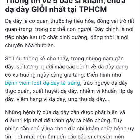
Thông tin về 5 bác sĩ khám, chữa
dạ dày GIỎI nhất tại TPHCM
Dạ dày là cơ quan thuộc hệ tiêu hóa, đóng vai trò rất
quan trọng trong cơ thể con người. Đây chính là nơi
tiếp nhận lưu trữ chất dinh dưỡng, đồng thời là nơi
chuyển hóa thức ăn.
Số liệu thống kê cho thấy, trong những năm gần
đây, số lượng người mắc các bệnh về dạ dày đang
có xu hướng ngày càng gia tăng. Điển hình như
bệnh viêm loét dạ dày tá tràng
, trào ngược dạ dày
thực quản, xuất huyết dạ dày, nhiễm vi khuẩn Hp dạ
dày, viêm hang vị dạ dày, ung thư dạ dày…
Những bệnh lý của dạ dày cần được phát hiện và
điều trị kịp thời để tránh gây ra biến chứng. Tuy
nhiên cần chú ý lựa chọn địa chỉ khám chữa bệnh uy
tín. Tốt nhất nên tìm đến các bác sĩ chuyên môn