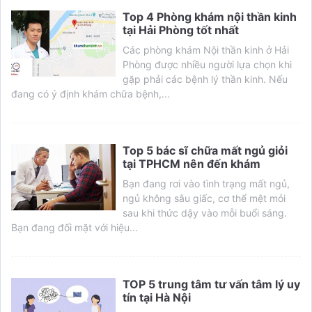
Top 4 Phòng khám nội thần kinh
tại Hải Phòng tốt nhất
Các phòng khám Nội thần kinh ở Hải
Phòng được nhiều người lựa chọn khi
gặp phải các bệnh lý thần kinh. Nếu
đang có ý định khám chữa bệnh,...
Top 5 bác sĩ chữa mất ngủ giỏi
tại TPHCM nên đến khám
Bạn đang rơi vào tình trạng mất ngủ,
ngủ không sâu giấc, cơ thể mệt mỏi
sau khi thức dậy vào mỗi buổi sáng.
Bạn đang đối mặt với hiệu...
TOP 5 trung tâm tư vấn tâm lý uy
tín tại Hà Nội