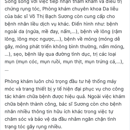
Song song với việc tiếp nhận thăm khám và điều trị
chứng rụng tóc, Phòng khám chuyên khoa Da liễu
của bác sĩ Võ Thị Bạch Sương còn cung cấp cho
bệnh nhân liều dịch vụ khác. Điển hình như: bệnh
ngoài da (ngứa, mề đay, nấm,…), bệnh về lông (rậm
lông, lông mọc ngược,…), bệnh về móng (móng dễ
gãy, móng phát triển không bình thường, nấm móng,
…), sẹo, bệnh lây qua đường tình dục, trị các loại
mụn (mụn cóc, mụn ruồi, mụn thịt, mụn trứng cá,…),
…
Phòng khám luôn chú trọng đầu tư hệ thống máy
móc và trang thiết bị y tế hiện đại phục vụ cho công
tác khám chữa bệnh được hiệu quả. Ngoài việc khám
chữa bệnh thành công, bác sĩ Sương còn cho bệnh
nhân nhiều thông tin hữu ích khác trong việc tự
chăm sóc và bảo vệ da đầu nhằm ngăn chặn tình
trạng tóc gãy rụng nhiều.