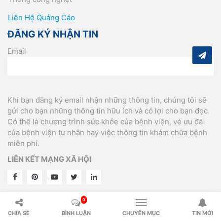
Liên Hệ Quảng Cáo
ĐĂNG KÝ NHẬN TIN
Email
Khi bạn đăng ký email nhận những thông tin, chúng tôi sẽ
gửi cho bạn những thông tin hữu ích và có lợi cho bạn đọc.
Có thể là chương trình sức khỏe của bệnh viện, vé ưu đã
của bệnh viện tư nhân hay việc thông tin khám chữa bệnh
miễn phí.
LIÊN KẾT MẠNG XÃ HỘI
Nhà Tài Trợ:
Tấm Poly Hưng Phú Gia
/
Bàn Thờ Ông Địa
0
Hello Đà Nẵng
topAZ Review
WiKi Thẩm Mỹ
,
Hà Nội
CHIA SẺ
BÌNH LUẬN
CHUYÊN MỤC
TIN MỚI