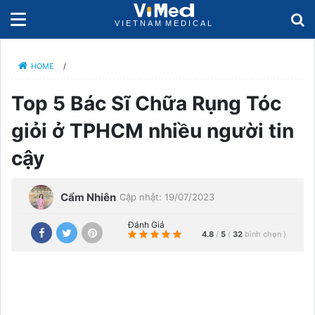
HOME
/
Top 5 Bác Sĩ Chữa Rụng Tóc
giỏi ở TPHCM nhiều người tin
cậy
Cẩm Nhiên
Cập nhật: 19/07/2023
Đánh Giá
4.8
/
5
(
32
bình chọn
)