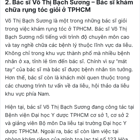
2. Bác sĩ Võ Thị Bạch Sương – Bác sĩ khám
chữa rụng tóc giỏi ở TPHCM
Võ Thị Bạch Sương là một trong những bác sĩ giỏi
trong việc khám rụng tóc ở TPHCM. Bác sĩ Võ Thị
Bạch Sương nổi tiếng với trình độ chuyên môn cao
và tay nghề chữa các bệnh lý thuộc lĩnh vực da liễu.
Không chỉ trong khu vực thành phố mà nhiều bệnh
nhân ở xa, tỉnh lẻ tìm đến bác sĩ. Chính vì sự “mát
tay” của bác sĩ mà bác sĩ được bệnh nhân tin tưởng.
Hơn thế, bác sĩ còn là khách mời quen thuộc trong
các chương trình tư vấn về da liễu, hội thảo da liễu
khu vực phía Nam.
Hiện tại, bác sĩ Võ Thị Bạch Sương đang công tác tại
Bệnh viện Đại học Y dược TPHCM cơ sở 1, cơ sở 2
và giảng viên Bộ môn Da liễu tại trường Đại học Y
dược TPHCM. Ngoài ra, bác sĩ còn làm việc tại
phòng khám riêng của mình tọa lạc tại số 123 Hòa