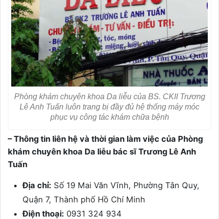
Phòng khám chuyên khoa Da liễu của BS. CKII Trương
Lê Anh Tuấn luôn trang bị đầy đủ hệ thống máy móc
phục vụ công tác khám chữa bệnh
– Thông tin liên hệ và thời gian làm việc của Phòng
khám chuyên khoa Da liễu bác sĩ Trương Lê Anh
Tuấn
Địa chỉ:
Số 19 Mai Văn Vĩnh, Phường Tân Quy,
Quận 7, Thành phố Hồ Chí Minh
Điện thoại:
0931 324 934