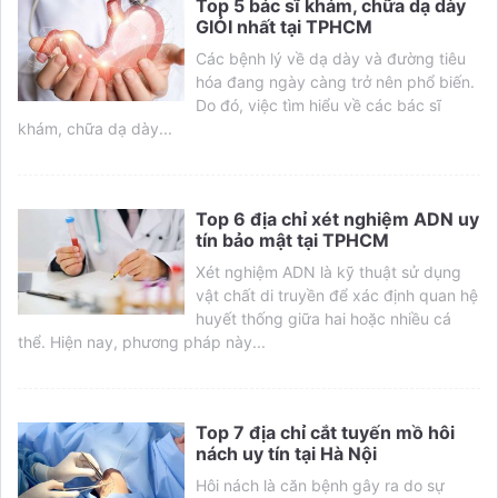
Top 5 bác sĩ khám, chữa dạ dày
GIỎI nhất tại TPHCM
Các bệnh lý về dạ dày và đường tiêu
hóa đang ngày càng trở nên phổ biến.
Do đó, việc tìm hiểu về các bác sĩ
khám, chữa dạ dày...
Top 6 địa chỉ xét nghiệm ADN uy
tín bảo mật tại TPHCM
Xét nghiệm ADN là kỹ thuật sử dụng
vật chất di truyền để xác định quan hệ
huyết thống giữa hai hoặc nhiều cá
thể. Hiện nay, phương pháp này...
Top 7 địa chỉ cắt tuyến mồ hôi
nách uy tín tại Hà Nội
Hôi nách là căn bệnh gây ra do sự