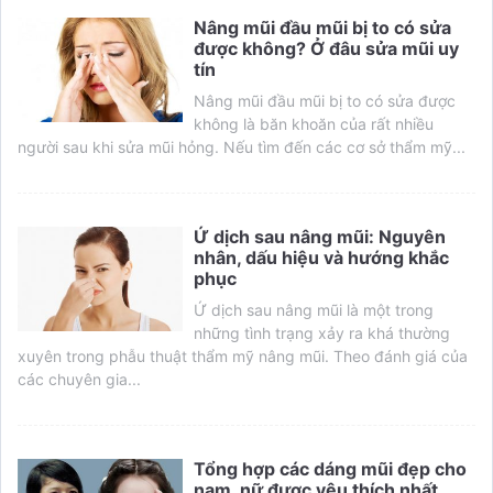
Nâng mũi đầu mũi bị to có sửa
được không? Ở đâu sửa mũi uy
tín
Nâng mũi đầu mũi bị to có sửa được
không là băn khoăn của rất nhiều
người sau khi sửa mũi hỏng. Nếu tìm đến các cơ sở thẩm mỹ...
Ứ dịch sau nâng mũi: Nguyên
nhân, dấu hiệu và hướng khắc
phục
Ứ dịch sau nâng mũi là một trong
những tình trạng xảy ra khá thường
xuyên trong phẫu thuật thẩm mỹ nâng mũi. Theo đánh giá của
các chuyên gia...
Tổng hợp các dáng mũi đẹp cho
nam, nữ được yêu thích nhất