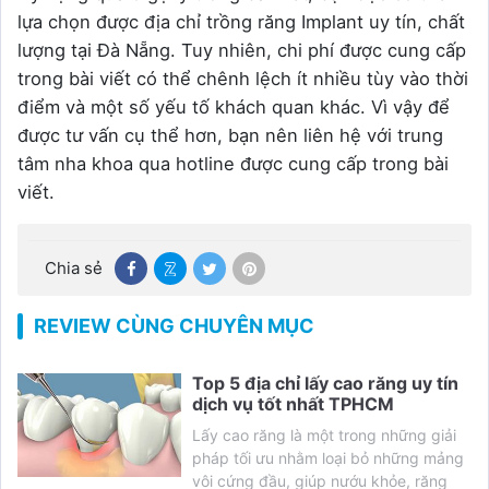
lựa chọn được địa chỉ trồng răng Implant uy tín, chất
lượng tại Đà Nẵng. Tuy nhiên, chi phí được cung cấp
trong bài viết có thể chênh lệch ít nhiều tùy vào thời
điểm và một số yếu tố khách quan khác. Vì vậy để
được tư vấn cụ thể hơn, bạn nên liên hệ với trung
tâm nha khoa qua hotline được cung cấp trong bài
viết.
Chia sẻ
REVIEW CÙNG CHUYÊN MỤC
Top 5 địa chỉ lấy cao răng uy tín
dịch vụ tốt nhất TPHCM
Lấy cao răng là một trong những giải
pháp tối ưu nhằm loại bỏ những mảng
vôi cứng đầu, giúp nướu khỏe, răng