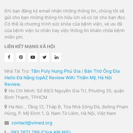
Khi bạn đăng ký email nhận những thông tin, chúng tôi sẽ
gửi cho bạn những thông tin hữu ích và có lợi cho bạn đọc.
Có thể là chương trình sức khỏe của bệnh viện, vé ưu đã
của bệnh viện tư nhân hay việc thông tin khám chữa bệnh
miễn phí.
LIÊN KẾT MẠNG XÃ HỘI
Nhà Tài Trợ:
Tấm Poly Hưng Phú Gia
/
Bàn Thờ Ông Địa
Hello Đà Nẵng
topAZ Review
WiKi Thẩm Mỹ
,
Hà Nội
Review
,
Ho Chi Minh: Số 69/3 Nguyễn Gia Trí, Phường 25, quận
Bình Thạnh, TPHCM
Ha Noi: , Tầng 12, Tháp B, Tòa Nhà Sông Đà, đường Phạm
Hùng, P. Mỹ Đình 1, Q. Nam Từ Liêm, Hà Nội, Việt Nam
contact@vimed.org
093 7671 789 (Click Kết Nối)