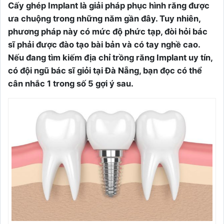
Cấy ghép Implant là giải pháp phục hình răng được
ưa chuộng trong những năm gần đây. Tuy nhiên,
phương pháp này có mức độ phức tạp, đòi hỏi bác
sĩ phải được đào tạo bài bản và có tay nghề cao.
Nếu đang tìm kiếm địa chỉ trồng răng Implant uy tín,
có đội ngũ bác sĩ giỏi tại Đà Nẵng, bạn đọc có thể
cân nhắc 1 trong số 5 gợi ý sau.