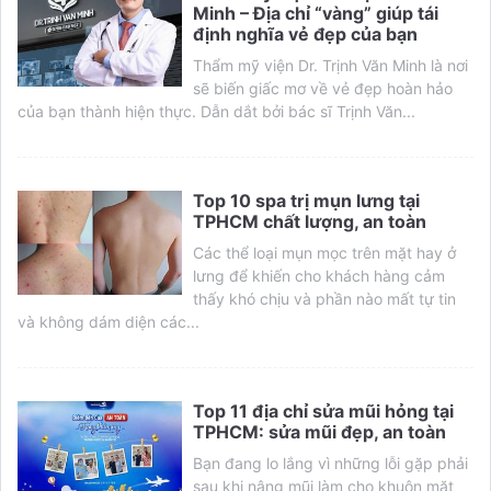
Minh – Địa chỉ “vàng” giúp tái
định nghĩa vẻ đẹp của bạn
Thẩm mỹ viện Dr. Trịnh Văn Minh là nơi
sẽ biến giấc mơ về vẻ đẹp hoàn hảo
của bạn thành hiện thực. Dẫn dắt bởi bác sĩ Trịnh Văn...
Top 10 spa trị mụn lưng tại
TPHCM chất lượng, an toàn
Các thể loại mụn mọc trên mặt hay ở
lưng để khiến cho khách hàng cảm
thấy khó chịu và phần nào mất tự tin
và không dám diện các...
Top 11 địa chỉ sửa mũi hỏng tại
TPHCM: sửa mũi đẹp, an toàn
Bạn đang lo lắng vì những lỗi gặp phải
sau khi nâng mũi làm cho khuôn mặt