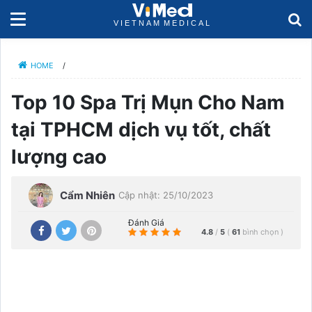
HOME
/
Top 10 Spa Trị Mụn Cho Nam
tại TPHCM dịch vụ tốt, chất
lượng cao
Cẩm Nhiên
Cập nhật: 25/10/2023
Đánh Giá
4.8
/
5
(
61
bình chọn
)