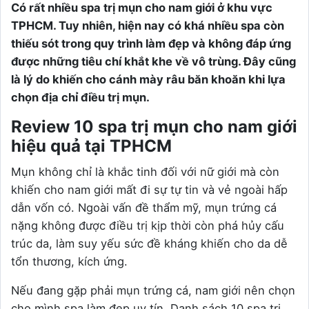
Có rất nhiều spa trị mụn cho nam giới ở khu vực
TPHCM. Tuy nhiên, hiện nay có khá nhiều spa còn
thiếu sót trong quy trình làm đẹp và không đáp ứng
được những tiêu chí khắt khe về vô trùng. Đây cũng
là lý do khiến cho cánh mày râu băn khoăn khi lựa
chọn địa chỉ điều trị mụn.
Review 10 spa trị mụn cho nam giới
hiệu quả tại TPHCM
Mụn không chỉ là khắc tinh đối với nữ giới mà còn
khiến cho nam giới mất đi sự tự tin và vẻ ngoài hấp
dẫn vốn có. Ngoài vấn đề thẩm mỹ, mụn trứng cá
nặng không được điều trị kịp thời còn phá hủy cấu
trúc da, làm suy yếu sức đề kháng khiến cho da dễ
tổn thương, kích ứng.
Nếu đang gặp phải mụn trứng cá, nam giới nên chọn
cho mình spa làm đẹp uy tín. Danh sách 10 spa trị