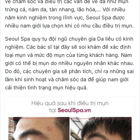
về chăm sóc và điều trị các vấn đề về da như mụn
trứng cá, nám da, tàn nhang, lão hóa,… Với nhiều
năm kinh nghiệm trong lĩnh vực, Seoul Spa được
nhiều nam giới lựa chọn khi có nhu cầu điều trị mụn.
Seoul Spa quy tụ đội ngũ chuyên gia Da liễu có kinh
nghiệm. Các bác sĩ tại đây sẽ soi khám để xác định
loại mụn và mức độ mụn của từng khách hàng. Nam
giới có thể bị mụn do nhiều nguyên nhân khác nhau.
Do đó, các chuyên gia sẽ phân tích, chỉ ra những sai
lầm khi sinh hoạt và chăm sóc da để giúp nam giới
cải thiện tình trạng mụn hiệu quả.