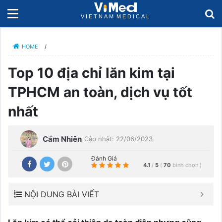
HOME
/
Top 10 địa chỉ lăn kim tại
TPHCM an toàn, dịch vụ tốt
nhất
Cẩm Nhiên
Cập nhật: 22/06/2023
Đánh Giá
4.1
/
5
(
70
bình chọn
)
NỘI DUNG BÀI VIẾT