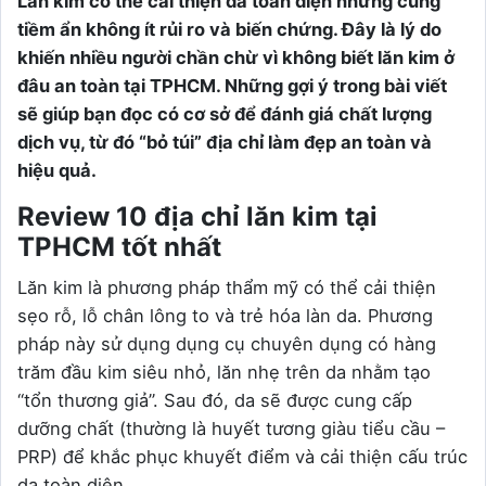
Lăn kim có thể cải thiện da toàn diện nhưng cũng
tiềm ẩn không ít rủi ro và biến chứng. Đây là lý do
khiến nhiều người chần chừ vì không biết lăn kim ở
đâu an toàn tại TPHCM. Những gợi ý trong bài viết
sẽ giúp bạn đọc có cơ sở để đánh giá chất lượng
dịch vụ, từ đó “bỏ túi” địa chỉ làm đẹp an toàn và
hiệu quả.
Review 10 địa chỉ lăn kim tại
TPHCM tốt nhất
Lăn kim là phương pháp thẩm mỹ có thể cải thiện
sẹo rỗ, lỗ chân lông to và trẻ hóa làn da. Phương
pháp này sử dụng dụng cụ chuyên dụng có hàng
trăm đầu kim siêu nhỏ, lăn nhẹ trên da nhằm tạo
“tổn thương giả”. Sau đó, da sẽ được cung cấp
dưỡng chất (thường là huyết tương giàu tiểu cầu –
PRP) để khắc phục khuyết điểm và cải thiện cấu trúc
da toàn diện.