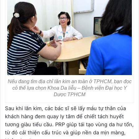
Nếu đang tìm địa chỉ lăn kim an toàn ở TPHCM, bạn đọc
có thể lựa chọn Khoa Da liễu – Bệnh viện Đại học Y
Dược TPHCM
Sau khi lăn kim, các bác sĩ sẽ lấy máu tự thân của
khách hàng đem quay ly tâm để chiết tách huyết
tương giàu tiểu cầu. PRP giúp tái tạo vùng da hư tổn,
từ đó cải thiện cấu trúc và giúp nền da mịn màng,