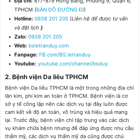
Địa chỉ:
877-879 Hồng Bàng, Phường 9, Quận 6,
TPHCM (
BẢN ĐỒ ĐƯỜNG ĐI
)
Hotline:
0938 201 205
(
Liên hệ để được tư vấn
và đặt lịch
)
Zalo:
0938 201 205
Web:
bsletranduy.com
Fanpage:
FB.com/BS.letranduy
Youtube:
youtube.com/channel/bsduy
2. Bệnh viện Da liễu TPHCM
Bệnh viện Da liễu TPHCM là một trong những địa chỉ
lăn kim, phi kim an toàn ở TPHCM. Bệnh viện là cơ
sở y tế công lập nên các dịch vụ tại đây luôn được
cam kết về độ an toàn, vô trùng và hiệu quả mang
lại. Trước đây, bệnh viện chỉ tập trung vào các dịch
vụ khám chữa bệnh nhưng để đáp ứng được nhu cầu
thẩm mỹ, các dịch vụ thẩm mỹ da cũng được chú