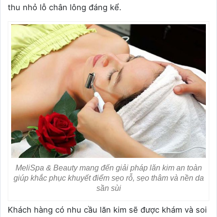
thu nhỏ lỗ chân lông đáng kể.
MeliSpa & Beauty mang đến giải pháp lăn kim an toàn
giúp khắc phục khuyết điểm sẹo rỗ, sẹo thâm và nền da
sần sùi
Khách hàng có nhu cầu lăn kim sẽ được khám và soi