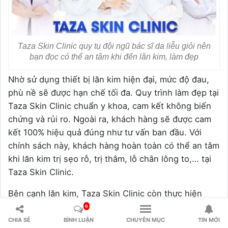
Taza Skin Clinic quy tụ đội ngũ bác sĩ da liễu giỏi nên
bạn đọc có thể an tâm khi đến lăn kim, làm đẹp
Nhờ sử dụng thiết bị lăn kim hiện đại, mức độ đau,
phù nề sẽ được hạn chế tối đa. Quy trình làm đẹp tại
Taza Skin Clinic chuẩn y khoa, cam kết không biến
chứng và rủi ro. Ngoài ra, khách hàng sẽ được cam
kết 100% hiệu quả đúng như tư vấn ban đầu. Với
chính sách này, khách hàng hoàn toàn có thể an tâm
khi lăn kim trị sẹo rỗ, trị thâm, lỗ chân lông to,… tại
Taza Skin Clinic.
Bên cạnh lăn kim, Taza Skin Clinic còn thực hiện
nhiều phương pháp làm đẹp khác. Đối với những
0
trường hợp da có nhiều khuyết điểm, khách hàng sẽ
CHIA SẺ
BÌNH LUẬN
CHUYÊN MỤC
TIN MỚI