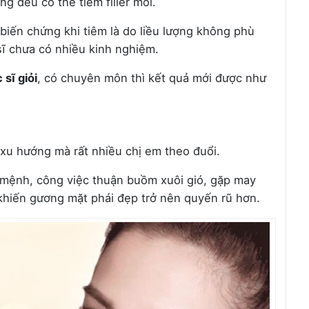
ũng đều có thể tiêm filler môi.
iến chứng khi tiêm là do liều lượng không phù
 sĩ chưa có nhiều kinh nghiệm.
 sĩ giỏi
, có chuyên môn thì kết quả mới được như
g xu hướng mà rất nhiều chị em theo đuổi.
n mệnh, công việc thuận buồm xuôi gió, gặp may
 khiến gương mặt phái đẹp trở nên quyến rũ hơn.