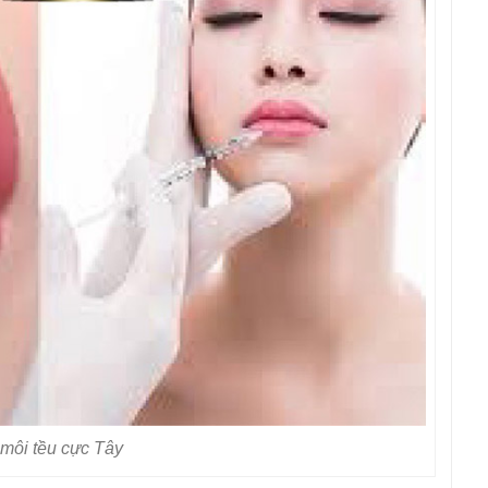
môi tều cực Tây