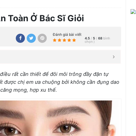
An Toàn Ở Bác Sĩ Giỏi
Đánh giá bài viết
4.5
/
5
(
68
bình
chọn
)
 điều rất cần thiết để đôi môi trông đầy đặn tự
ất được chị em ưa chuộng bởi không cần đụng dao
 căng mọng, hợp xu thế.