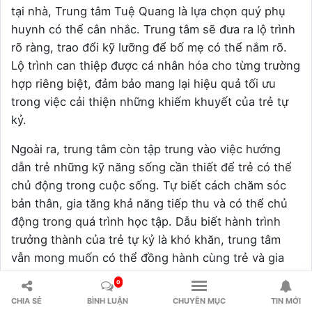
tại nhà, Trung tâm Tuệ Quang là lựa chọn quý phụ
huynh có thể cân nhắc. Trung tâm sẽ đưa ra lộ trình
rõ ràng, trao đổi kỹ lưỡng để bố mẹ có thể nắm rõ.
Lộ trình can thiệp được cá nhân hóa cho từng trường
hợp riêng biệt, đảm bảo mang lại hiệu quả tối ưu
trong việc cải thiện những khiếm khuyết của trẻ tự
kỷ.
Ngoài ra, trung tâm còn tập trung vào việc hướng
dẫn trẻ những kỹ năng sống cần thiết để trẻ có thể
chủ động trong cuộc sống. Tự biết cách chăm sóc
bản thân, gia tăng khả năng tiếp thu và có thể chủ
động trong quá trình học tập. Dẫu biết hành trình
trưởng thành của trẻ tự kỷ là khó khăn, trung tâm
vẫn mong muốn có thể đồng hành cùng trẻ và gia
đình trên hành trình chông gai này.
0
CHIA SẺ
BÌNH LUẬN
CHUYÊN MỤC
TIN MỚI
Thông tin liên hệ: