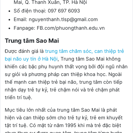
Mai, Q. Thanh Xuân, TP. Hà Nội
Số điện thoại: 097 697 6093
Email: nguyenthanh.tlsp@gmail.com
Fanpage: FB.com/phuongthanh.edu.vn
Trung tâm Sao Mai
Được đánh giá là
trung tâm chăm sóc, can thiệp trẻ
bại não uy tín ở Hà Nội
, Trung tâm Sao Mai không
khiến các bậc phụ huynh thất vọng bởi đội ngũ nhân
sự giỏi và phương pháp can thiệp khoa học. Ngoài
thế mạnh can thiệp trẻ bại não, trung tâm còn tiếp
nhận dạy trẻ tự kỷ, trẻ chậm nói và trẻ chậm phát
triển trí tuệ.
Mục tiêu lớn nhất của trung tâm Sao Mai là phát
hiện và can thiệp sớm cho trẻ tự kỷ, trẻ em khuyết
tật trí tuệ. Có mặt từ năm 1995 khi mà trẻ đặc biệt
chưa thực sự được quan tâm, trung tâm từng bước