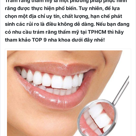
Trám răng thẩm mỹ là một phương pháp phục hình
răng được thực hiện phổ biến. Tuy nhiên, để lựa
chọn một địa chỉ uy tín, chất lượng, hạn chế phát
sinh các rủi ro là điều không dễ dàng. Nếu bạn đang
có nhu cầu trám răng thẩm mỹ tại TPHCM thì hãy
tham khảo TOP 9 nha khoa dưới đây nhé!