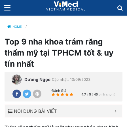
HOME
/
Top 9 nha khoa trám răng
thẩm mỹ tại TPHCM tốt & uy
tín nhất
Dương Ngọc
Cập nhật: 13/09/2023
Đánh Giá
4.7
/
5
(
45
bình chọn
)
NỘI DUNG BÀI VIẾT