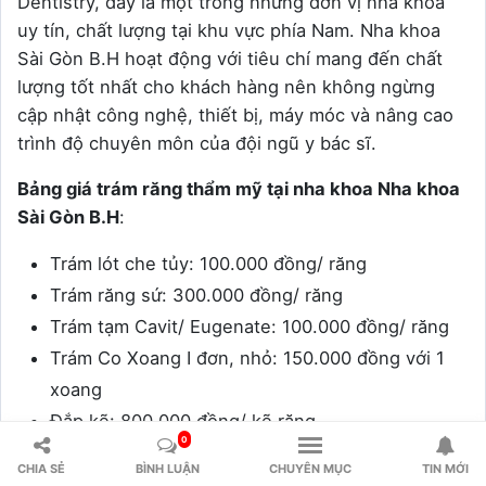
Dentistry, đây là một trong những đơn vị nha khoa
uy tín, chất lượng tại khu vực phía Nam. Nha khoa
Sài Gòn B.H hoạt động với tiêu chí mang đến chất
lượng tốt nhất cho khách hàng nên không ngừng
cập nhật công nghệ, thiết bị, máy móc và nâng cao
trình độ chuyên môn của đội ngũ y bác sĩ.
Bảng giá trám răng thẩm mỹ tại nha khoa Nha khoa
Sài Gòn B.H
:
Trám lót che tủy: 100.000 đồng/ răng
Trám răng sứ: 300.000 đồng/ răng
Trám tạm Cavit/ Eugenate: 100.000 đồng/ răng
Trám Co Xoang I đơn, nhỏ:
150.000 đồng với 1
xoang
Đắp kẽ: 800.000 đồng/ kẽ răng
0
Đắp mặt răng: 500.000 đồng/ răng
CHIA SẺ
BÌNH LUẬN
CHUYÊN MỤC
TIN MỚI
Trám xoang Loại I: 300.000 đồng, Loại III: